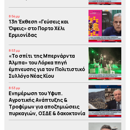
8:54 μμ
13η Έκθεση «Γεύσεις και
Όψεις» στο Πορτο Xέλι
Ερμιονίδας
8:53 μμ
«Το σπίτι της Μπερνάρντα
Άλμπα» του Λόρκα πηγή
έμπνευσης για τον Πολιτιστικό
Συλλόγο Νέας Κίου
8:53 μμ
Eνημέρωση του Υφυπ.
Αγροτικής Ανάπτυξης &
Τροφίμων για αποζημιώσεις
πυρκαγιών, ΟΣΔΕ & δακοκτονία