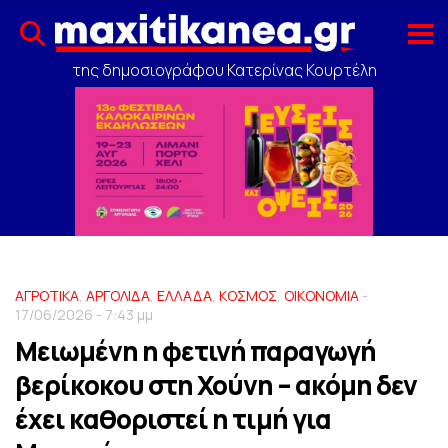
της δημοσιογράφου Κατερίνας Κουρτέλη
ΑΓΡΟΤΙΚΑ
,
ΑΡΓΟΛΙΔΑ
,
ΕΛΛΑΔΑ
,
ΚΟΣΜΟΣ
,
ΟΙΚΟΝΟΜΙΑ
-
17/06/2026 - 7:43 μμ
Μειωμένη η φετινή παραγωγή
βερίκοκου στη Χούνη – ακόμη δεν
έχει καθοριστεί η τιμή για