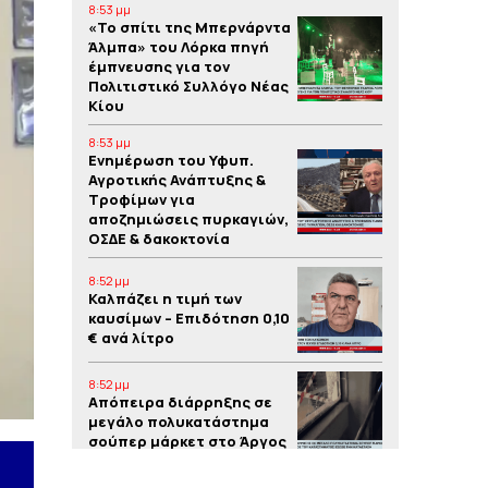
8:53 μμ
«Το σπίτι της Μπερνάρντα
Άλμπα» του Λόρκα πηγή
έμπνευσης για τον
Πολιτιστικό Συλλόγο Νέας
Κίου
8:53 μμ
Eνημέρωση του Υφυπ.
Αγροτικής Ανάπτυξης &
Τροφίμων για
αποζημιώσεις πυρκαγιών,
ΟΣΔΕ & δακοκτονία
8:52 μμ
Καλπάζει η τιμή των
καυσίμων – Eπιδότηση 0,10
€ ανά λίτρο
8:52 μμ
Απόπειρα διάρρηξης σε
μεγάλο πολυκατάστημα
σούπερ μάρκετ στο Άργος
8:51 μμ