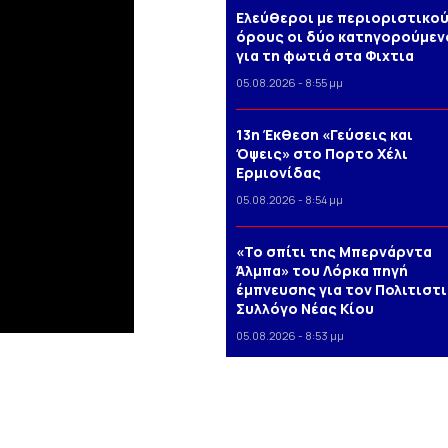
Ελεύθεροι με περιοριστικο
όρους οι δύο κατηγορούμεν
για τη φωτιά στα Φιχτια
05.08.2026 - 8:55 μμ
13η Έκθεση «Γεύσεις και
Όψεις» στο Πορτο Xέλι
Ερμιονίδας
05.08.2026 - 8:54 μμ
«Το σπίτι της Μπερνάρντα
Άλμπα» του Λόρκα πηγή
έμπνευσης για τον Πολιτιστ
Συλλόγο Νέας Κίου
05.08.2026 - 8:53 μμ