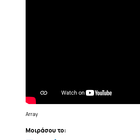
Array
Μοιράσου το: