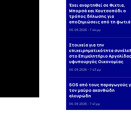
Έχει αναρτηθεί σε Φιχτια,
Μπορσά και Κουτσοπόδι ο
τρόπος δήλωσης για
αποζημιώσεις από τη φωτιά
06.08.2026 - 7:44 μμ
Στοιχεία για την
επιχειρηματικότητα συνέλε
στο Επιμελητήριο Αργολίδας
υφυπουργός Οικονομίας
06.08.2026 - 7:43 μμ
SOS από τους παραγωγούς γ
τον μαύρο ακανθώδη
αλευρώδη
06.08.2026 - 7:41 μμ