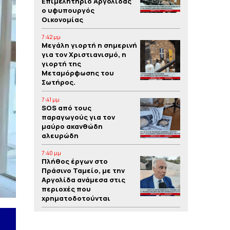
Επιμελητήριο Αργολίδας
ο υφυπουργός
Οικονομίας
7:42 μμ
Μεγάλη γιορτή η σημερινή
για τον Χριστιανισμό, η
γιορτή της
Μεταμόρφωσης του
Σωτήρος.
7:41 μμ
SOS από τους
παραγωγούς για τον
μαύρο ακανθώδη
αλευρώδη
7:40 μμ
Πλήθος έργων στο
Πράσινο Ταμείο, με την
Αργολίδα ανάμεσα στις
περιοχές που
χρηματοδοτούνται
7:39 μμ
Yπόθεση δολοφονίας