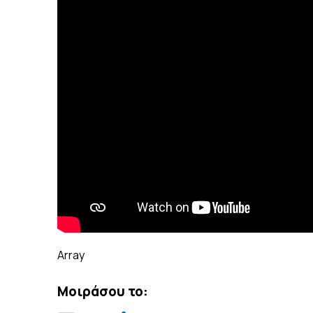
Array
Μοιράσου το: