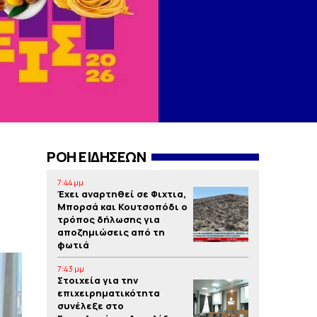
ΡΟΗ ΕΙΔΗΣΕΩΝ
7:44 μμ
Έχει αναρτηθεί σε Φιχτια,
Μπορσά και Κουτσοπόδι ο
τρόπος δήλωσης για
αποζημιώσεις από τη
φωτιά
7:43 μμ
Στοιχεία για την
επιχειρηματικότητα
συνέλεξε στο