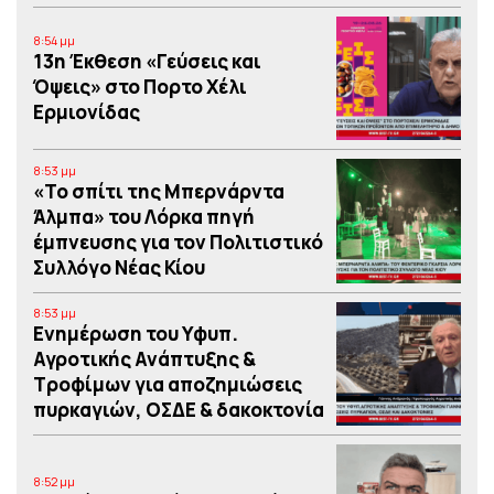
8:54 μμ
13η Έκθεση «Γεύσεις και
Όψεις» στο Πορτο Xέλι
Ερμιονίδας
8:53 μμ
«Το σπίτι της Μπερνάρντα
Άλμπα» του Λόρκα πηγή
έμπνευσης για τον Πολιτιστικό
Συλλόγο Νέας Κίου
8:53 μμ
Eνημέρωση του Υφυπ.
Αγροτικής Ανάπτυξης &
Τροφίμων για αποζημιώσεις
πυρκαγιών, ΟΣΔΕ & δακοκτονία
8:52 μμ