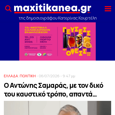
της δημοσιογράφου Κατερίνας Κουρτέλη
ΕΛΛΑΔΑ
,
ΠΟΛΙΤΙΚΗ
- 06/07/2026 - 9:47 μμ
Ο Αντώνης Σαμαράς, με τον δικό
του καυστικό τρόπο, απαντά…