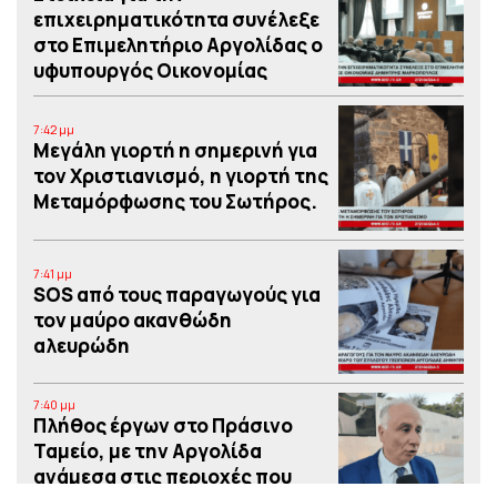
επιχειρηματικότητα συνέλεξε
στο Επιμελητήριο Αργολίδας ο
υφυπουργός Οικονομίας
7:42 μμ
Μεγάλη γιορτή η σημερινή για
τον Χριστιανισμό, η γιορτή της
Μεταμόρφωσης του Σωτήρος.
7:41 μμ
SOS από τους παραγωγούς για
τον μαύρο ακανθώδη
αλευρώδη
7:40 μμ
Πλήθος έργων στο Πράσινο
Ταμείο, με την Αργολίδα
ανάμεσα στις περιοχές που