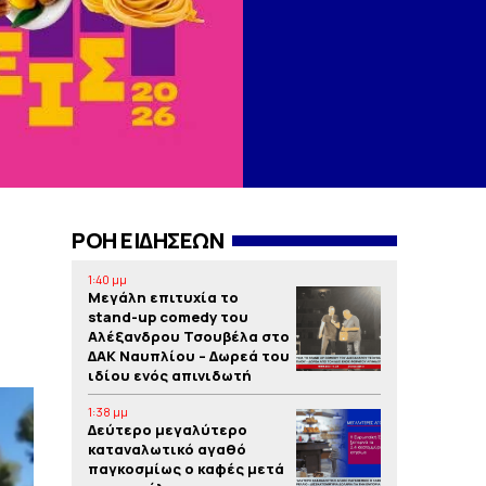
ΡΟΗ ΕΙΔΗΣΕΩΝ
1:40 μμ
Μεγάλη επιτυχία το
stand-up comedy του
Αλέξανδρου Τσουβέλα στο
ΔΑΚ Ναυπλίου – Δωρεά του
ιδίου ενός απινιδωτή
1:38 μμ
Δεύτερο μεγαλύτερο
καταναλωτικό αγαθό
παγκοσμίως ο καφές μετά