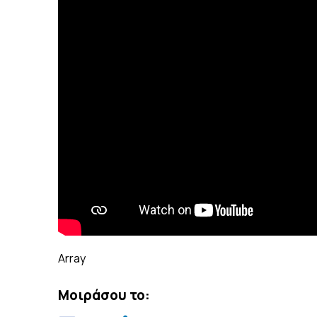
Array
Μοιράσου το: