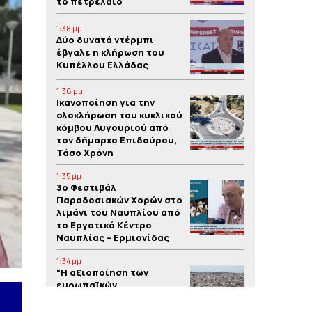
το πετρέλαιο
1:38 μμ
Δύο δυνατά ντέρμπι
έβγαλε η κλήρωση του
Κυπέλλου Ελλάδας
1:36 μμ
Iκανοποίηση για την
ολοκλήρωση του κυκλικού
κόμβου Λυγουριού από
τον δήμαρχο Επιδαύρου,
Τάσο Χρόνη
1:35 μμ
3o Φεστιβάλ
Παραδοσιακών Χορών στο
λιμάνι του Ναυπλίου από
το Εργατικό Κέντρο
Ναυπλίας – Ερμιονίδας
1:34 μμ
“Η αξιοποίηση των
ευρωπαϊκών
προγραμμάτων συμβάλλει
στην υλοποίηση έργων