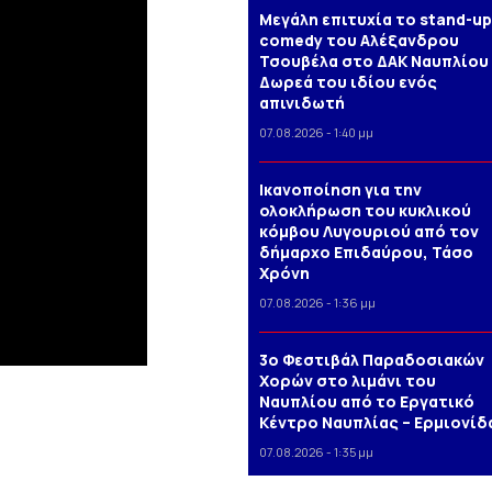
Μεγάλη επιτυχία το stand-up
comedy του Αλέξανδρου
Τσουβέλα στο ΔΑΚ Ναυπλίου 
Δωρεά του ιδίου ενός
απινιδωτή
07.08.2026 - 1:40 μμ
Iκανοποίηση για την
ολοκλήρωση του κυκλικού
κόμβου Λυγουριού από τον
δήμαρχο Επιδαύρου, Τάσο
Χρόνη
07.08.2026 - 1:36 μμ
3o Φεστιβάλ Παραδοσιακών
Χορών στο λιμάνι του
Ναυπλίου από το Εργατικό
Κέντρο Ναυπλίας – Ερμιονίδ
07.08.2026 - 1:35 μμ