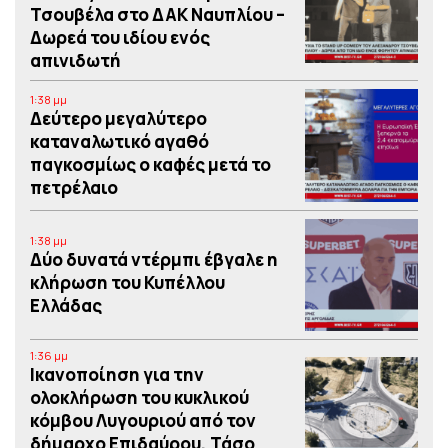
Τσουβέλα στο ΔΑΚ Ναυπλίου –
Δωρεά του ιδίου ενός
απινιδωτή
1:38 μμ
Δεύτερο μεγαλύτερο
καταναλωτικό αγαθό
παγκοσμίως ο καφές μετά το
πετρέλαιο
1:38 μμ
Δύο δυνατά ντέρμπι έβγαλε η
κλήρωση του Κυπέλλου
Ελλάδας
1:36 μμ
Iκανοποίηση για την
ολοκλήρωση του κυκλικού
κόμβου Λυγουριού από τον
δήμαρχο Επιδαύρου, Τάσο