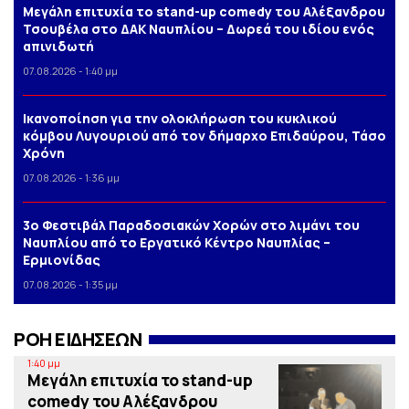
Μεγάλη επιτυχία το stand-up comedy του Αλέξανδρου
Τσουβέλα στο ΔΑΚ Ναυπλίου – Δωρεά του ιδίου ενός
απινιδωτή
07.08.2026 - 1:40 μμ
Iκανοποίηση για την ολοκλήρωση του κυκλικού
κόμβου Λυγουριού από τον δήμαρχο Επιδαύρου, Τάσο
Χρόνη
07.08.2026 - 1:36 μμ
3o Φεστιβάλ Παραδοσιακών Χορών στο λιμάνι του
Ναυπλίου από το Εργατικό Κέντρο Ναυπλίας –
Ερμιονίδας
07.08.2026 - 1:35 μμ
ΡΟΗ ΕΙΔΗΣΕΩΝ
1:40 μμ
Μεγάλη επιτυχία το stand-up
comedy του Αλέξανδρου