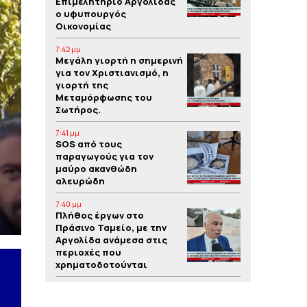
Επιμελητήριο Αργολίδας
ο υφυπουργός
Οικονομίας
7:42 μμ
Μεγάλη γιορτή η σημερινή
για τον Χριστιανισμό, η
γιορτή της
Μεταμόρφωσης του
Σωτήρος.
7:41 μμ
SOS από τους
παραγωγούς για τον
μαύρο ακανθώδη
αλευρώδη
7:40 μμ
Πλήθος έργων στο
Πράσινο Ταμείο, με την
Αργολίδα ανάμεσα στις
περιοχές που
χρηματοδοτούνται
7:39 μμ
Yπόθεση δολοφονίας