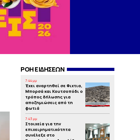
ΡΟΗ ΕΙΔΗΣΕΩΝ
7:44 μμ
Έχει αναρτηθεί σε Φιχτια,
Μπορσά και Κουτσοπόδι ο
τρόπος δήλωσης για
αποζημιώσεις από τη
φωτιά
7:43 μμ
Στοιχεία για την
επιχειρηματικότητα
συνέλεξε στο