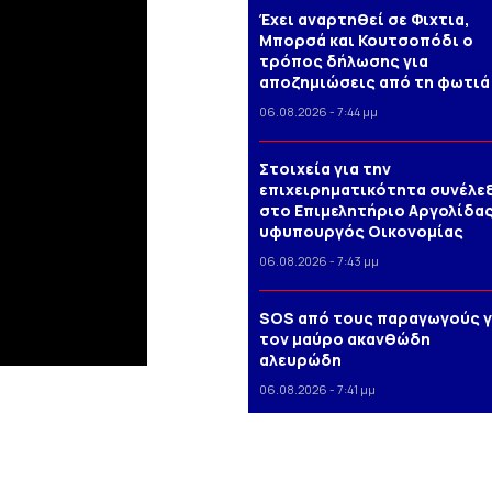
Έχει αναρτηθεί σε Φιχτια,
Μπορσά και Κουτσοπόδι ο
τρόπος δήλωσης για
αποζημιώσεις από τη φωτιά
06.08.2026 - 7:44 μμ
Στοιχεία για την
επιχειρηματικότητα συνέλε
στο Επιμελητήριο Αργολίδας
υφυπουργός Οικονομίας
06.08.2026 - 7:43 μμ
SOS από τους παραγωγούς γ
τον μαύρο ακανθώδη
αλευρώδη
06.08.2026 - 7:41 μμ