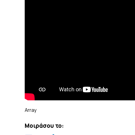
Array
Μοιράσου το: