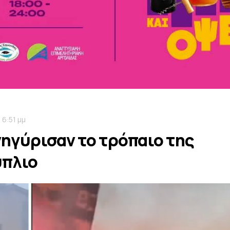
 6:51 μμ
νηγύρισαν το τρόπαιο της
ύπλιο