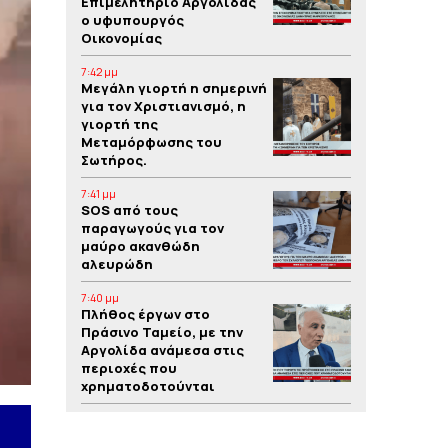
Επιμελητήριο Αργολίδας
ο υφυπουργός
Οικονομίας
7:42 μμ
Μεγάλη γιορτή η σημερινή
για τον Χριστιανισμό, η
γιορτή της
Μεταμόρφωσης του
Σωτήρος.
7:41 μμ
SOS από τους
παραγωγούς για τον
μαύρο ακανθώδη
αλευρώδη
7:40 μμ
Πλήθος έργων στο
Πράσινο Ταμείο, με την
Αργολίδα ανάμεσα στις
περιοχές που
χρηματοδοτούνται
7:39 μμ
Yπόθεση δολοφονίας