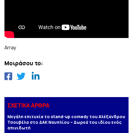
Array
Μοιράσου το:
ΣΧΕΤΙΚΑ ΑΡΘΡΑ
Μεγάλη επιτυχία το stand-up comedy του Αλέξανδρου
Τσουβέλα στο ΔΑΚ Ναυπλίου – Δωρεά του ιδίου ενός
απινιδωτή