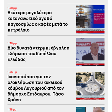
1:38 μμ
Δεύτερο μεγαλύτερο
καταναλωτικό αγαθό
παγκοσμίως ο καφές μετά το
πετρέλαιο
1:38 μμ
Δύο δυνατά ντέρμπι έβγαλε η
κλήρωση του Κυπέλλου
Ελλάδας
1:36 μμ
Iκανοποίηση για την
ολοκλήρωση του κυκλικού
κόμβου Λυγουριού από τον
δήμαρχο Επιδαύρου, Τάσο
Χρόνη
1:35 μμ