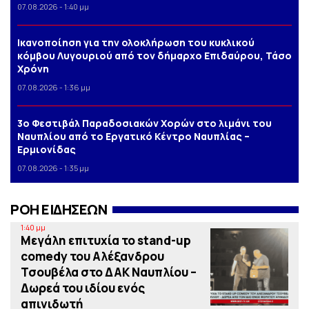
07.08.2026 - 1:40 μμ
Iκανοποίηση για την ολοκλήρωση του κυκλικού
κόμβου Λυγουριού από τον δήμαρχο Επιδαύρου, Τάσο
Χρόνη
07.08.2026 - 1:36 μμ
3o Φεστιβάλ Παραδοσιακών Χορών στο λιμάνι του
Ναυπλίου από το Εργατικό Κέντρο Ναυπλίας –
Ερμιονίδας
07.08.2026 - 1:35 μμ
ΡΟΗ ΕΙΔΗΣΕΩΝ
1:40 μμ
Μεγάλη επιτυχία το stand-up
comedy του Αλέξανδρου
Τσουβέλα στο ΔΑΚ Ναυπλίου –
Δωρεά του ιδίου ενός
απινιδωτή