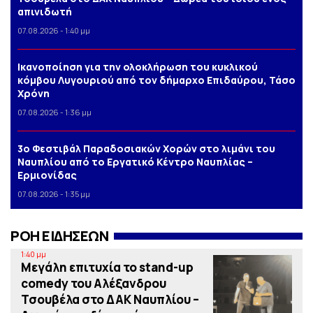
απινιδωτή
07.08.2026 - 1:40 μμ
Iκανοποίηση για την ολοκλήρωση του κυκλικού
κόμβου Λυγουριού από τον δήμαρχο Επιδαύρου, Τάσο
Χρόνη
07.08.2026 - 1:36 μμ
3o Φεστιβάλ Παραδοσιακών Χορών στο λιμάνι του
Ναυπλίου από το Εργατικό Κέντρο Ναυπλίας –
Ερμιονίδας
07.08.2026 - 1:35 μμ
ΡΟΗ ΕΙΔΗΣΕΩΝ
1:40 μμ
Μεγάλη επιτυχία το stand-up
comedy του Αλέξανδρου
Τσουβέλα στο ΔΑΚ Ναυπλίου –