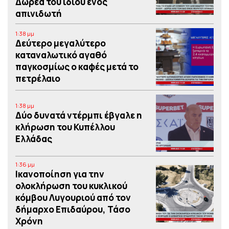
Δωρεά του ιδίου ενός
απινιδωτή
1:38 μμ
Δεύτερο μεγαλύτερο
καταναλωτικό αγαθό
παγκοσμίως ο καφές μετά το
πετρέλαιο
1:38 μμ
Δύο δυνατά ντέρμπι έβγαλε η
κλήρωση του Κυπέλλου
Ελλάδας
1:36 μμ
Iκανοποίηση για την
ολοκλήρωση του κυκλικού
κόμβου Λυγουριού από τον
δήμαρχο Επιδαύρου, Τάσο
Χρόνη