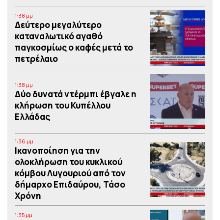
1:38 μμ
Δεύτερο μεγαλύτερο
καταναλωτικό αγαθό
παγκοσμίως ο καφές μετά το
πετρέλαιο
1:38 μμ
Δύο δυνατά ντέρμπι έβγαλε η
κλήρωση του Κυπέλλου
Ελλάδας
1:36 μμ
Iκανοποίηση για την
ολοκλήρωση του κυκλικού
κόμβου Λυγουριού από τον
δήμαρχο Επιδαύρου, Τάσο
Χρόνη
1:35 μμ