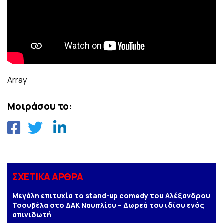
Array
Μοιράσου το:
ΣΧΕΤΙΚΑ ΑΡΘΡΑ
Μεγάλη επιτυχία το stand-up comedy του Αλέξανδρου
Τσουβέλα στο ΔΑΚ Ναυπλίου – Δωρεά του ιδίου ενός
απινιδωτή