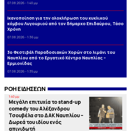
07.08.2026 - 1:40 μμ
Iκανοποίηση για την ολοκλήρωση του κυκλικού
κόμβου Λυγουριού από τον δήμαρχο Επιδαύρου, Τάσο
Χρόνη
07.08.2026 - 1:36 μμ
3o Φεστιβάλ Παραδοσιακών Χορών στο λιμάνι του
Ναυπλίου από το Εργατικό Κέντρο Ναυπλίας –
Ερμιονίδας
07.08.2026 - 1:35 μμ
ΡΟΗ ΕΙΔΗΣΕΩΝ
1:40 μμ
Μεγάλη επιτυχία το stand-up
comedy του Αλέξανδρου
Τσουβέλα στο ΔΑΚ Ναυπλίου –
Δωρεά του ιδίου ενός
απινιδωτή