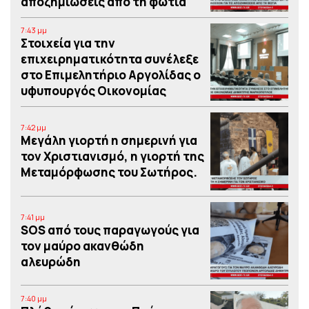
αποζημιώσεις από τη φωτιά
7:43 μμ
Στοιχεία για την
επιχειρηματικότητα συνέλεξε
στο Επιμελητήριο Αργολίδας ο
υφυπουργός Οικονομίας
7:42 μμ
Μεγάλη γιορτή η σημερινή για
τον Χριστιανισμό, η γιορτή της
Μεταμόρφωσης του Σωτήρος.
7:41 μμ
SOS από τους παραγωγούς για
τον μαύρο ακανθώδη
αλευρώδη
7:40 μμ