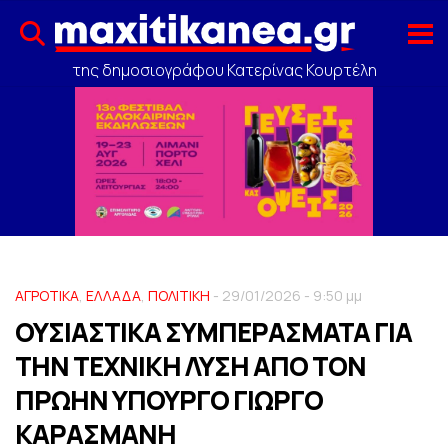
της δημοσιογράφου Κατερίνας Κουρτέλη
ΑΓΡΟΤΙΚΑ
,
ΕΛΛΑΔΑ
,
ΠΟΛΙΤΙΚΗ
- 29/01/2026 - 9:50 μμ
ΟΥΣΙΑΣΤΙΚΑ ΣΥΜΠΕΡΑΣΜΑΤΑ ΓΙΑ
ΤΗΝ ΤΕΧΝΙΚΗ ΛΥΣΗ ΑΠΟ ΤΟΝ
ΠΡΩΗΝ ΥΠΟΥΡΓΟ ΓΙΩΡΓΟ
ΚΑΡΑΣΜΑΝΗ