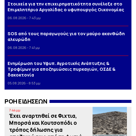
Στοιχεία για την επιχειρηματικότητα συνέλεξε στο
Επιμελητήριο Αργολίδας ο υφυπουργός Οικονομίας
06.08.2026 - 7:43 μμ
SOS από τους παραγωγούς για τον μαύρο ακανθώδη
αλευρώδη
06.08.2026 - 7:41 μμ
Eνημέρωση του Υφυπ. Αγροτικής Ανάπτυξης &
Τροφίμων για αποζημιώσεις πυρκαγιών, ΟΣΔΕ &
δακοκτονία
05.08.2026 - 8:53 μμ
ΡΟΗ ΕΙΔΗΣΕΩΝ
7:44 μμ
Έχει αναρτηθεί σε Φιχτια,
Μπορσά και Κουτσοπόδι ο
τρόπος δήλωσης για