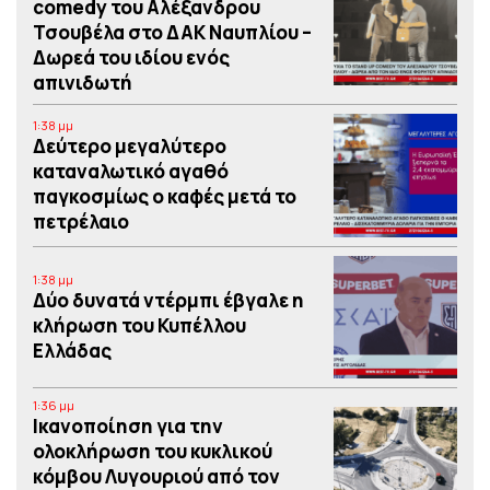
comedy του Αλέξανδρου
Τσουβέλα στο ΔΑΚ Ναυπλίου –
Δωρεά του ιδίου ενός
απινιδωτή
1:38 μμ
Δεύτερο μεγαλύτερο
καταναλωτικό αγαθό
παγκοσμίως ο καφές μετά το
πετρέλαιο
1:38 μμ
Δύο δυνατά ντέρμπι έβγαλε η
κλήρωση του Κυπέλλου
Ελλάδας
1:36 μμ
Iκανοποίηση για την
ολοκλήρωση του κυκλικού
κόμβου Λυγουριού από τον