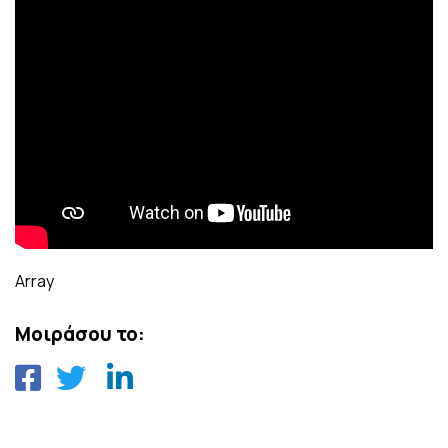
Array
Μοιράσου το: