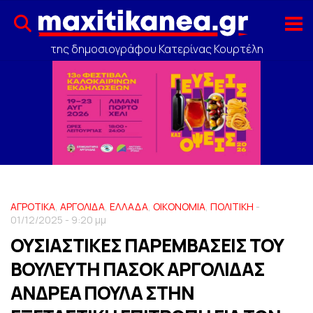
της δημοσιογράφου Κατερίνας Κουρτέλη
ΑΓΡΟΤΙΚΑ
,
ΑΡΓΟΛΙΔΑ
,
ΕΛΛΑΔΑ
,
ΟΙΚΟΝΟΜΙΑ
,
ΠΟΛΙΤΙΚΗ
-
01/12/2025 - 9:20 μμ
ΟΥΣΙΑΣΤΙΚΕΣ ΠΑΡΕΜΒΑΣΕΙΣ ΤΟΥ
ΒΟΥΛΕΥΤΗ ΠΑΣΟΚ ΑΡΓΟΛΙΔΑΣ
ΑΝΔΡΕΑ ΠΟΥΛΑ ΣΤΗΝ