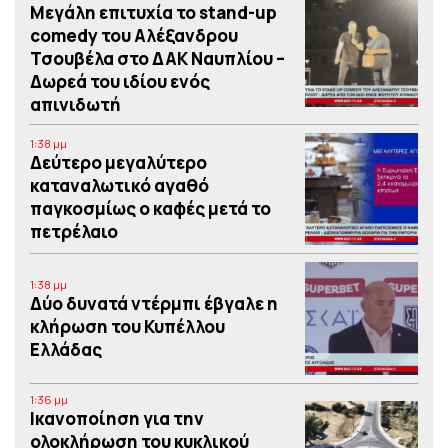
Μεγάλη επιτυχία το stand-up
comedy του Αλέξανδρου
Τσουβέλα στο ΔΑΚ Ναυπλίου –
Δωρεά του ιδίου ενός
απινιδωτή
1:38 μμ
Δεύτερο μεγαλύτερο
καταναλωτικό αγαθό
παγκοσμίως ο καφές μετά το
πετρέλαιο
1:38 μμ
Δύο δυνατά ντέρμπι έβγαλε η
κλήρωση του Κυπέλλου
Ελλάδας
1:36 μμ
Iκανοποίηση για την
ολοκλήρωση του κυκλικού