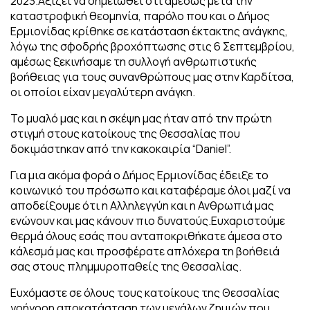
2023.Αξίζει να σημειωθεί ότι αμέσως μετά την
καταστροφική θεομηνία, παρόλο που και ο Δήμος
Ερμιονίδας κρίθηκε σε κατάσταση έκτακτης ανάγκης,
λόγω της σφοδρής βροχόπτωσης στις 6 Σεπτεμβρίου,
αμέσως ξεκινήσαμε τη συλλογή ανθρωπιστικής
βοήθειας για τους συνανθρώπους μας στην Καρδίτσα,
οι οποίοι είχαν μεγαλύτερη ανάγκη.
Το μυαλό μας και η σκέψη μας ήταν από την πρώτη
στιγμή στους κατοίκους της Θεσσαλίας που
δοκιμάστηκαν από την κακοκαιρία “Daniel”.
Για μια ακόμα φορά ο Δήμος Ερμιονίδας έδειξε το
κοινωνικό του πρόσωπο και καταφέραμε όλοι μαζί να
αποδείξουμε ότι η Αλληλεγγύη και η Ανθρωπιά μας
ενώνουν και μας κάνουν πιο δυνατούς.Ευχαριστούμε
θερμά όλους εσάς που ανταποκριθήκατε άμεσα στο
κάλεσμά μας και προσφέρατε απλόχερα τη βοήθειά
σας στους πλημμυροπαθείς της Θεσσαλίας.
Ευχόμαστε σε όλους τους κατοίκους της Θεσσαλίας
γρήγορη αποκατάσταση των μεγάλων ζημιών που