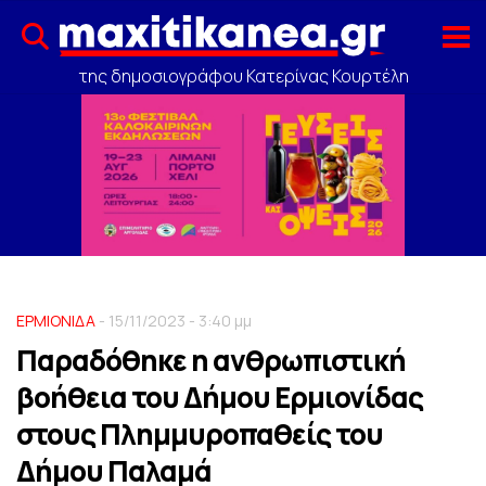
της δημοσιογράφου Κατερίνας Κουρτέλη
ΕΡΜΙΟΝΙΔΑ
- 15/11/2023 - 3:40 μμ
Παραδόθηκε η ανθρωπιστική
βοήθεια του Δήμου Ερμιονίδας
στους Πλημμυροπαθείς του
Δήμου Παλαμά