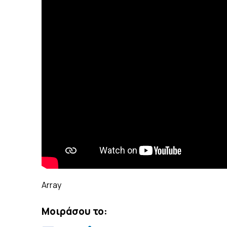
Array
Μοιράσου το: