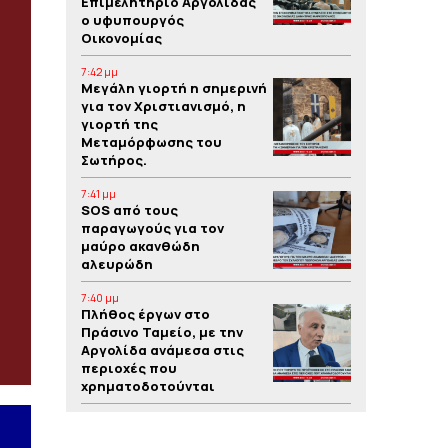
Επιμελητήριο Αργολίδας
ο υφυπουργός
Οικονομίας
7:42 μμ
Μεγάλη γιορτή η σημερινή
για τον Χριστιανισμό, η
γιορτή της
Μεταμόρφωσης του
Σωτήρος.
7:41 μμ
SOS από τους
παραγωγούς για τον
μαύρο ακανθώδη
αλευρώδη
7:40 μμ
Πλήθος έργων στο
Πράσινο Ταμείο, με την
Αργολίδα ανάμεσα στις
περιοχές που
χρηματοδοτούνται
7:39 μμ
Yπόθεση δολοφονίας