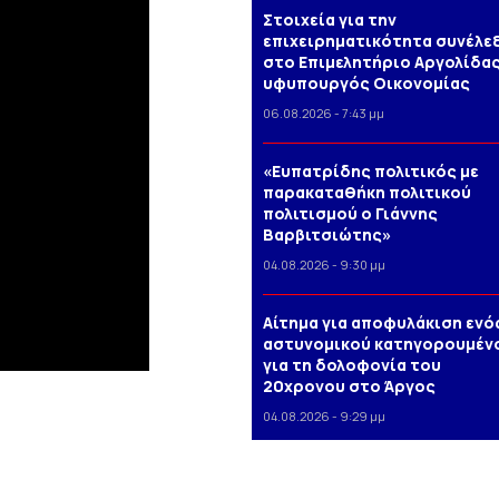
Στοιχεία για την
επιχειρηματικότητα συνέλε
στο Επιμελητήριο Αργολίδας
υφυπουργός Οικονομίας
06.08.2026 - 7:43 μμ
«Ευπατρίδης πολιτικός με
παρακαταθήκη πολιτικού
πολιτισμού ο Γιάννης
Βαρβιτσιώτης»
04.08.2026 - 9:30 μμ
Αίτημα για αποφυλάκιση ενό
αστυνομικού κατηγορουμέν
για τη δολοφονία του
20χρονου στο Άργος
04.08.2026 - 9:29 μμ