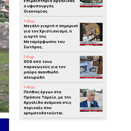
Επιμελητήριο Αργολίδας
ο υφυπουργός
Οικονομίας
7:42 μμ
Μεγάλη γιορτή η σημερινή
για τον Χριστιανισμό, η
γιορτή της
Μεταμόρφωσης του
Σωτήρος.
7:41 μμ
SOS από τους
παραγωγούς για τον
μαύρο ακανθώδη
αλευρώδη
7:40 μμ
Πλήθος έργων στο
Πράσινο Ταμείο, με την
Αργολίδα ανάμεσα στις
περιοχές που
χρηματοδοτούνται
7:39 μμ
Yπόθεση δολοφονίας