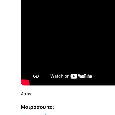
Array
Μοιράσου το: