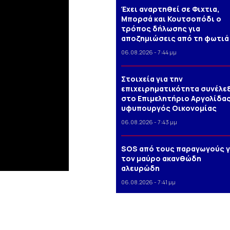
Έχει αναρτηθεί σε Φιχτια,
Μπορσά και Κουτσοπόδι ο
τρόπος δήλωσης για
αποζημιώσεις από τη φωτιά
06.08.2026 - 7:44 μμ
Στοιχεία για την
επιχειρηματικότητα συνέλε
στο Επιμελητήριο Αργολίδας
υφυπουργός Οικονομίας
06.08.2026 - 7:43 μμ
SOS από τους παραγωγούς γ
τον μαύρο ακανθώδη
αλευρώδη
06.08.2026 - 7:41 μμ