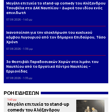
Μεγάλη επιτυχία το stand-up comedy του Αλέξανδρου
Τσουβέλα στο ΔΑΚ Ναυπλίου – Δωρεά του ιδίου ενός
απινιδωτή
07.08.2026 - 1:40 μμ
Iκανοποίηση για την ολοκλήρωση του κυκλικού
κόμβου Λυγουριού από τον δήμαρχο Επιδαύρου, Τάσο
Χρόνη
07.08.2026 - 1:36 μμ
3o Φεστιβάλ Παραδοσιακών Χορών στο λιμάνι του
Ναυπλίου από το Εργατικό Κέντρο Ναυπλίας –
Ερμιονίδας
07.08.2026 - 1:35 μμ
ΡΟΗ ΕΙΔΗΣΕΩΝ
1:40 μμ
Μεγάλη επιτυχία το stand-up
comedy του Αλέξανδρου