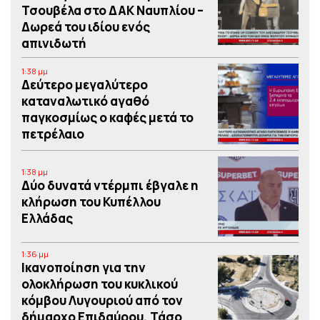
Τσουβέλα στο ΔΑΚ Ναυπλίου –
Δωρεά του ιδίου ενός
απινιδωτή
1:38 μμ
Δεύτερο μεγαλύτερο
καταναλωτικό αγαθό
παγκοσμίως ο καφές μετά το
πετρέλαιο
1:38 μμ
Δύο δυνατά ντέρμπι έβγαλε η
κλήρωση του Κυπέλλου
Ελλάδας
1:36 μμ
Iκανοποίηση για την
ολοκλήρωση του κυκλικού
κόμβου Λυγουριού από τον
δήμαρχο Επιδαύρου, Τάσο