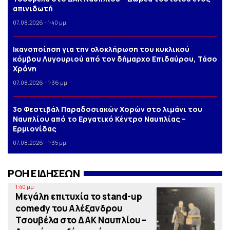
απινιδωτή
07.08.2026 - 1:40 μμ
Iκανοποίηση για την ολοκλήρωση του κυκλικού
κόμβου Λυγουριού από τον δήμαρχο Επιδαύρου, Τάσο
Χρόνη
07.08.2026 - 1:36 μμ
3o Φεστιβάλ Παραδοσιακών Χορών στο λιμάνι του
Ναυπλίου από το Εργατικό Κέντρο Ναυπλίας –
Ερμιονίδας
07.08.2026 - 1:35 μμ
ΡΟΗ ΕΙΔΗΣΕΩΝ
1:40 μμ
Μεγάλη επιτυχία το stand-up
comedy του Αλέξανδρου
Τσουβέλα στο ΔΑΚ Ναυπλίου –