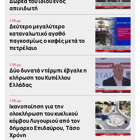
Δωρεά του ιδίου ενός
απινιδωτή
1:38 μμ
Δεύτερο μεγαλύτερο
καταναλωτικό αγαθό
παγκοσμίως ο καφές μετά το
πετρέλαιο
1:38 μμ
Δύο δυνατά ντέρμπι έβγαλε η
κλήρωση του Κυπέλλου
Ελλάδας
1:36 μμ
Iκανοποίηση για την
ολοκλήρωση του κυκλικού
κόμβου Λυγουριού από τον
δήμαρχο Επιδαύρου, Τάσο
Χρόνη