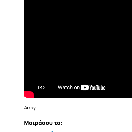
Array
Μοιράσου το: