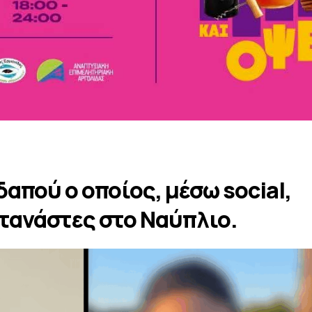
απού ο οποίος, μέσω social,
τανάστες στο Ναύπλιο.