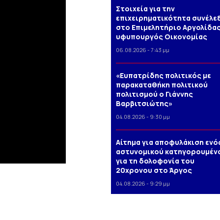
Στοιχεία για την
επιχειρηματικότητα συνέλε
στο Επιμελητήριο Αργολίδας
υφυπουργός Οικονομίας
06.08.2026 - 7:43 μμ
«Ευπατρίδης πολιτικός με
παρακαταθήκη πολιτικού
πολιτισμού ο Γιάννης
Βαρβιτσιώτης»
04.08.2026 - 9:30 μμ
Αίτημα για αποφυλάκιση ενό
αστυνομικού κατηγορουμέν
για τη δολοφονία του
20χρονου στο Άργος
04.08.2026 - 9:29 μμ