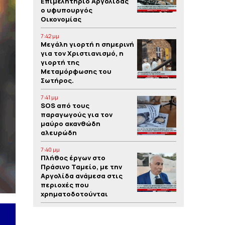
Επιμελητήριο Αργολίδας
ο υφυπουργός
Οικονομίας
7:42 μμ
Μεγάλη γιορτή η σημερινή
για τον Χριστιανισμό, η
γιορτή της
Μεταμόρφωσης του
Σωτήρος.
7:41 μμ
SOS από τους
παραγωγούς για τον
μαύρο ακανθώδη
αλευρώδη
7:40 μμ
Πλήθος έργων στο
Πράσινο Ταμείο, με την
Αργολίδα ανάμεσα στις
περιοχές που
χρηματοδοτούνται
7:39 μμ
Yπόθεση δολοφονίας