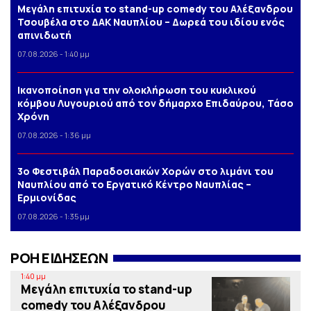
Μεγάλη επιτυχία το stand-up comedy του Αλέξανδρου
Τσουβέλα στο ΔΑΚ Ναυπλίου – Δωρεά του ιδίου ενός
απινιδωτή
07.08.2026 - 1:40 μμ
Iκανοποίηση για την ολοκλήρωση του κυκλικού
κόμβου Λυγουριού από τον δήμαρχο Επιδαύρου, Τάσο
Χρόνη
07.08.2026 - 1:36 μμ
3o Φεστιβάλ Παραδοσιακών Χορών στο λιμάνι του
Ναυπλίου από το Εργατικό Κέντρο Ναυπλίας –
Ερμιονίδας
07.08.2026 - 1:35 μμ
ΡΟΗ ΕΙΔΗΣΕΩΝ
1:40 μμ
Μεγάλη επιτυχία το stand-up
comedy του Αλέξανδρου