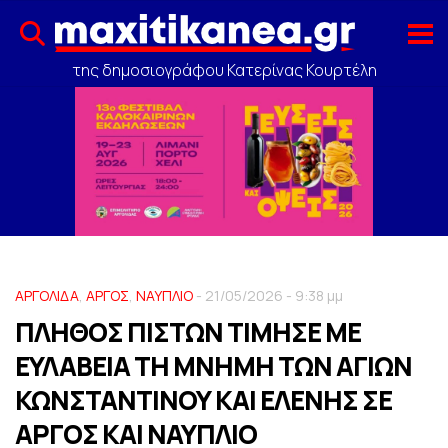
της δημοσιογράφου Κατερίνας Κουρτέλη
ΑΡΓΟΛΙΔΑ
,
ΑΡΓΟΣ
,
ΝΑΥΠΛΙΟ
- 21/05/2026 - 9:38 μμ
ΠΛΗΘΟΣ ΠΙΣΤΩΝ ΤΙΜΗΣΕ ΜΕ
ΕΥΛΑΒΕΙΑ ΤΗ ΜΝΗΜΗ ΤΩΝ ΑΓΙΩΝ
ΚΩΝΣΤΑΝΤΙΝΟΥ ΚΑΙ ΕΛΕΝΗΣ ΣΕ
ΑΡΓΟΣ ΚΑΙ ΝΑΥΠΛΙΟ