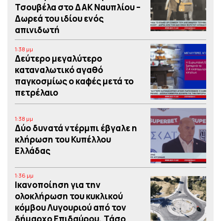
Τσουβέλα στο ΔΑΚ Ναυπλίου –
Δωρεά του ιδίου ενός
απινιδωτή
1:38 μμ
Δεύτερο μεγαλύτερο
καταναλωτικό αγαθό
παγκοσμίως ο καφές μετά το
πετρέλαιο
1:38 μμ
Δύο δυνατά ντέρμπι έβγαλε η
κλήρωση του Κυπέλλου
Ελλάδας
1:36 μμ
Iκανοποίηση για την
ολοκλήρωση του κυκλικού
κόμβου Λυγουριού από τον
δήμαρχο Επιδαύρου, Τάσο