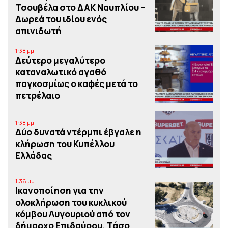
Τσουβέλα στο ΔΑΚ Ναυπλίου –
Δωρεά του ιδίου ενός
απινιδωτή
1:38 μμ
Δεύτερο μεγαλύτερο
καταναλωτικό αγαθό
παγκοσμίως ο καφές μετά το
πετρέλαιο
1:38 μμ
Δύο δυνατά ντέρμπι έβγαλε η
κλήρωση του Κυπέλλου
Ελλάδας
1:36 μμ
Iκανοποίηση για την
ολοκλήρωση του κυκλικού
κόμβου Λυγουριού από τον
δήμαρχο Επιδαύρου, Τάσο