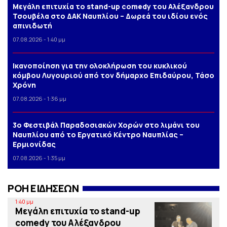
Μεγάλη επιτυχία το stand-up comedy του Αλέξανδρου
Τσουβέλα στο ΔΑΚ Ναυπλίου – Δωρεά του ιδίου ενός
απινιδωτή
07.08.2026 - 1:40 μμ
Iκανοποίηση για την ολοκλήρωση του κυκλικού
κόμβου Λυγουριού από τον δήμαρχο Επιδαύρου, Τάσο
Χρόνη
07.08.2026 - 1:36 μμ
3o Φεστιβάλ Παραδοσιακών Χορών στο λιμάνι του
Ναυπλίου από το Εργατικό Κέντρο Ναυπλίας –
Ερμιονίδας
07.08.2026 - 1:35 μμ
ΡΟΗ ΕΙΔΗΣΕΩΝ
1:40 μμ
Μεγάλη επιτυχία το stand-up
comedy του Αλέξανδρου