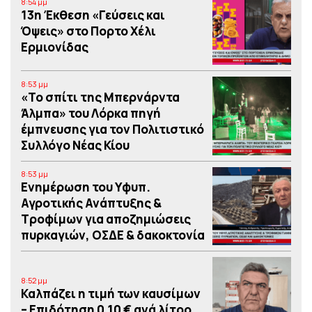
8:54 μμ
13η Έκθεση «Γεύσεις και
Όψεις» στο Πορτο Xέλι
Ερμιονίδας
8:53 μμ
«Το σπίτι της Μπερνάρντα
Άλμπα» του Λόρκα πηγή
έμπνευσης για τον Πολιτιστικό
Συλλόγο Νέας Κίου
8:53 μμ
Eνημέρωση του Υφυπ.
Αγροτικής Ανάπτυξης &
Τροφίμων για αποζημιώσεις
πυρκαγιών, ΟΣΔΕ & δακοκτονία
8:52 μμ
Καλπάζει η τιμή των καυσίμων
– Eπιδότηση 0,10 € ανά λίτρο