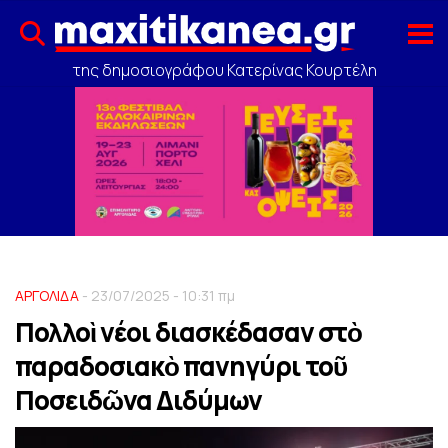
της δημοσιογράφου Κατερίνας Κουρτέλη
ΑΡΓΟΛΙΔΑ
- 23/07/2025 - 10:31 πμ
Πολλοὶ νέοι διασκέδασαν στὸ
παραδοσιακὸ πανηγύρι τοῦ
Ποσειδῶνα Διδύμων