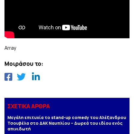
Array
Μοιράσου το:
ΣΧΕΤΙΚΑ ΑΡΘΡΑ
Μεγάλη επιτυχία το stand-up comedy του Αλέξανδρου
Τσουβέλα στο ΔΑΚ Ναυπλίου – Δωρεά του ιδίου ενός
απινιδωτή