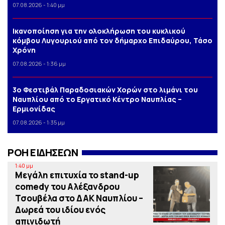
07.08.2026 - 1:40 μμ
Iκανοποίηση για την ολοκλήρωση του κυκλικού
κόμβου Λυγουριού από τον δήμαρχο Επιδαύρου, Τάσο
Χρόνη
07.08.2026 - 1:36 μμ
3o Φεστιβάλ Παραδοσιακών Χορών στο λιμάνι του
Ναυπλίου από το Εργατικό Κέντρο Ναυπλίας –
Ερμιονίδας
07.08.2026 - 1:35 μμ
ΡΟΗ ΕΙΔΗΣΕΩΝ
1:40 μμ
Μεγάλη επιτυχία το stand-up
comedy του Αλέξανδρου
Τσουβέλα στο ΔΑΚ Ναυπλίου –
Δωρεά του ιδίου ενός
απινιδωτή