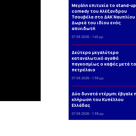
Μεγάλη επιτυχία το stand-up
comedy του Αλέξανδρου
Τσουβέλα στο ΔΑΚ Ναυπλίου 
Δωρεά του ιδίου ενός
απινιδωτή
07.08.2026 - 1:40 μμ
Δεύτερο μεγαλύτερο
καταναλωτικό αγαθό
παγκοσμίως ο καφές μετά τ
πετρέλαιο
07.08.2026 - 1:38 μμ
Δύο δυνατά ντέρμπι έβγαλε 
κλήρωση του Κυπέλλου
Ελλάδας
07.08.2026 - 1:38 μμ