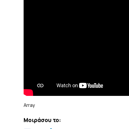
Array
Μοιράσου το: