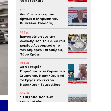
το πετρέλαιο
1:38 μμ
Δύο δυνατά ντέρμπι
έβγαλε η κλήρωση του
Κυπέλλου Ελλάδας
1:36 μμ
Iκανοποίηση για την
ολοκλήρωση του κυκλικού
κόμβου Λυγουριού από
τον δήμαρχο Επιδαύρου,
Τάσο Χρόνη
1:35 μμ
3o Φεστιβάλ
Παραδοσιακών Χορών στο
λιμάνι του Ναυπλίου από
το Εργατικό Κέντρο
Ναυπλίας – Ερμιονίδας
1:34 μμ
“Η αξιοποίηση των
ευρωπαϊκών
προγραμμάτων συμβάλλει
στην υλοποίηση έργων