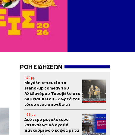
ΡΟΗ ΕΙΔΗΣΕΩΝ
1:40 μμ
Μεγάλη επιτυχία το
stand-up comedy του
Αλέξανδρου Τσουβέλα στο
ΔΑΚ Ναυπλίου – Δωρεά του
ιδίου ενός απινιδωτή
1:38 μμ
Δεύτερο μεγαλύτερο
καταναλωτικό αγαθό
παγκοσμίως ο καφές μετά