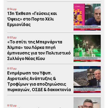
8:54 μμ
13η Έκθεση «Γεύσεις και
Όψεις» στο Πορτο Xέλι
Ερμιονίδας
8:53 μμ
«Το σπίτι της Μπερνάρντα
Άλμπα» του Λόρκα πηγή
έμπνευσης για τον Πολιτιστικό
Συλλόγο Νέας Κίου
8:53 μμ
Eνημέρωση του Υφυπ.
Αγροτικής Ανάπτυξης &
Τροφίμων για αποζημιώσεις
πυρκαγιών, ΟΣΔΕ & δακοκτονία
8:52 μμ