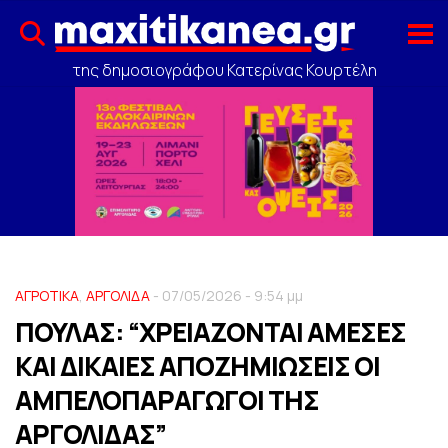
της δημοσιογράφου Κατερίνας Κουρτέλη
ΑΓΡΟΤΙΚΑ
,
ΑΡΓΟΛΙΔΑ
- 07/05/2026 - 9:54 μμ
ΠΟΥΛΑΣ: “ΧΡΕΙΑΖΟΝΤΑΙ ΑΜΕΣΕΣ
ΚΑΙ ΔΙΚΑΙΕΣ ΑΠΟΖΗΜΙΩΣΕΙΣ ΟΙ
ΑΜΠΕΛΟΠΑΡΑΓΩΓΟΙ ΤΗΣ
ΑΡΓΟΛΙΔΑΣ”