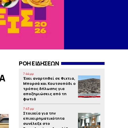
ΡΟΗ ΕΙΔΗΣΕΩΝ
7:44 μμ
Α
Έχει αναρτηθεί σε Φιχτια,
Μπορσά και Κουτσοπόδι ο
τρόπος δήλωσης για
αποζημιώσεις από τη
φωτιά
7:43 μμ
Στοιχεία για την
επιχειρηματικότητα
συνέλεξε στο