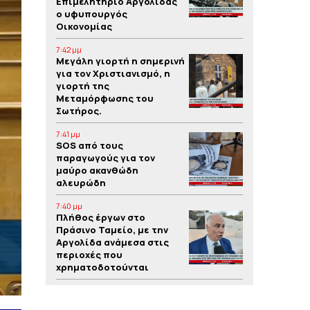
Επιμελητήριο Αργολίδας
ο υφυπουργός
Οικονομίας
7:42 μμ
Μεγάλη γιορτή η σημερινή
για τον Χριστιανισμό, η
γιορτή της
Μεταμόρφωσης του
Σωτήρος.
7:41 μμ
SOS από τους
παραγωγούς για τον
μαύρο ακανθώδη
αλευρώδη
7:40 μμ
Πλήθος έργων στο
Πράσινο Ταμείο, με την
Αργολίδα ανάμεσα στις
περιοχές που
χρηματοδοτούνται
7:39 μμ
Yπόθεση δολοφονίας