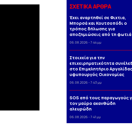
ΣΧΕΤΙΚΑ ΑΡΘΡΑ
Έχει αναρτηθεί σε Φιχτια,
Μπορσά και Κουτσοπόδι ο
τρόπος δήλωσης για
αποζημιώσεις από τη φωτιά
06.08.2026 - 7:44 μμ
Στοιχεία για την
επιχειρηματικότητα συνέλε
στο Επιμελητήριο Αργολίδας
υφυπουργός Οικονομίας
06.08.2026 - 7:43 μμ
SOS από τους παραγωγούς γ
τον μαύρο ακανθώδη
αλευρώδη
06.08.2026 - 7:41 μμ