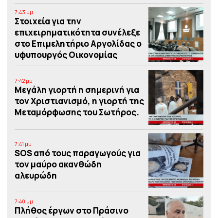
7:43 μμ
Στοιχεία για την
επιχειρηματικότητα συνέλεξε
στο Επιμελητήριο Αργολίδας ο
υφυπουργός Οικονομίας
7:42 μμ
Μεγάλη γιορτή η σημερινή για
τον Χριστιανισμό, η γιορτή της
Μεταμόρφωσης του Σωτήρος.
7:41 μμ
SOS από τους παραγωγούς για
τον μαύρο ακανθώδη
αλευρώδη
7:40 μμ
Πλήθος έργων στο Πράσινο