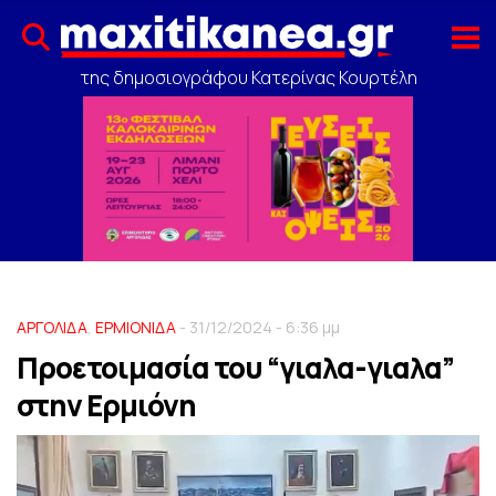
της δημοσιογράφου Κατερίνας Κουρτέλη
ΑΡΓΟΛΙΔΑ
,
ΕΡΜΙΟΝΙΔΑ
- 31/12/2024 - 6:36 μμ
Προετοιμασία του “γιαλα-γιαλα”
στην Eρμιόνη