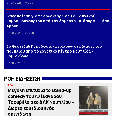
07.08.2026 - 1:40 μμ
Iκανοποίηση για την ολοκλήρωση του κυκλικού
κόμβου Λυγουριού από τον δήμαρχο Επιδαύρου, Τάσο
Χρόνη
07.08.2026 - 1:36 μμ
3o Φεστιβάλ Παραδοσιακών Χορών στο λιμάνι του
Ναυπλίου από το Εργατικό Κέντρο Ναυπλίας –
Ερμιονίδας
07.08.2026 - 1:35 μμ
ΡΟΗ ΕΙΔΗΣΕΩΝ
1:40 μμ
Μεγάλη επιτυχία το stand-up
comedy του Αλέξανδρου
Τσουβέλα στο ΔΑΚ Ναυπλίου –
Δωρεά του ιδίου ενός
απινιδωτή