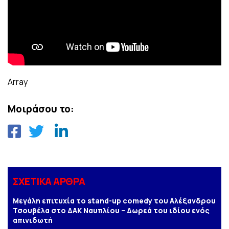
Array
Μοιράσου το:
ΣΧΕΤΙΚΑ ΑΡΘΡΑ
Μεγάλη επιτυχία το stand-up comedy του Αλέξανδρου
Τσουβέλα στο ΔΑΚ Ναυπλίου – Δωρεά του ιδίου ενός
απινιδωτή