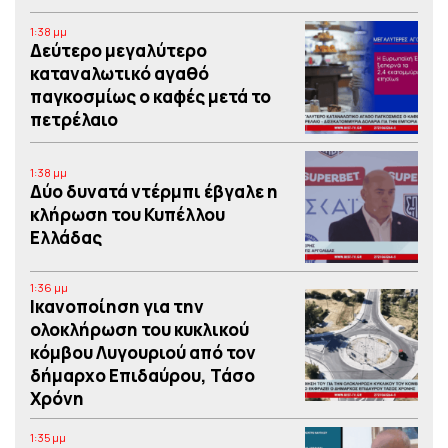
1:38 μμ
Δεύτερο μεγαλύτερο
καταναλωτικό αγαθό
παγκοσμίως ο καφές μετά το
πετρέλαιο
1:38 μμ
Δύο δυνατά ντέρμπι έβγαλε η
κλήρωση του Κυπέλλου
Ελλάδας
1:36 μμ
Iκανοποίηση για την
ολοκλήρωση του κυκλικού
κόμβου Λυγουριού από τον
δήμαρχο Επιδαύρου, Τάσο
Χρόνη
1:35 μμ