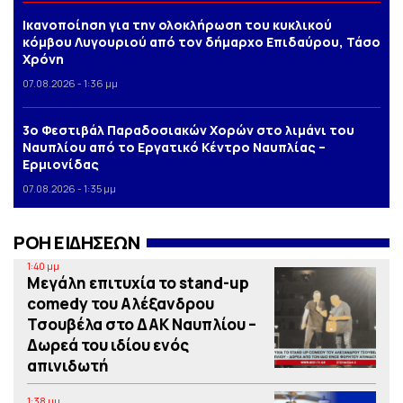
Iκανοποίηση για την ολοκλήρωση του κυκλικού
κόμβου Λυγουριού από τον δήμαρχο Επιδαύρου, Τάσο
Χρόνη
07.08.2026 - 1:36 μμ
3o Φεστιβάλ Παραδοσιακών Χορών στο λιμάνι του
Ναυπλίου από το Εργατικό Κέντρο Ναυπλίας –
Ερμιονίδας
07.08.2026 - 1:35 μμ
ΡΟΗ ΕΙΔΗΣΕΩΝ
1:40 μμ
Μεγάλη επιτυχία το stand-up
comedy του Αλέξανδρου
Τσουβέλα στο ΔΑΚ Ναυπλίου –
Δωρεά του ιδίου ενός
απινιδωτή
1:38 μμ