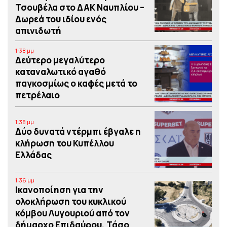
Τσουβέλα στο ΔΑΚ Ναυπλίου –
Δωρεά του ιδίου ενός
απινιδωτή
1:38 μμ
Δεύτερο μεγαλύτερο
καταναλωτικό αγαθό
παγκοσμίως ο καφές μετά το
πετρέλαιο
1:38 μμ
Δύο δυνατά ντέρμπι έβγαλε η
κλήρωση του Κυπέλλου
Ελλάδας
1:36 μμ
Iκανοποίηση για την
ολοκλήρωση του κυκλικού
κόμβου Λυγουριού από τον
δήμαρχο Επιδαύρου, Τάσο