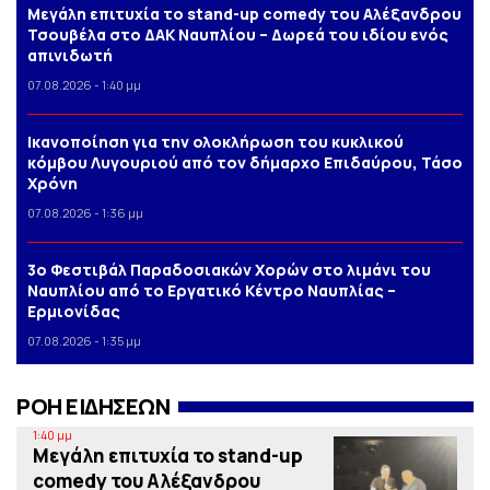
Μεγάλη επιτυχία το stand-up comedy του Αλέξανδρου
Τσουβέλα στο ΔΑΚ Ναυπλίου – Δωρεά του ιδίου ενός
απινιδωτή
07.08.2026 - 1:40 μμ
Iκανοποίηση για την ολοκλήρωση του κυκλικού
κόμβου Λυγουριού από τον δήμαρχο Επιδαύρου, Τάσο
Χρόνη
07.08.2026 - 1:36 μμ
3o Φεστιβάλ Παραδοσιακών Χορών στο λιμάνι του
Ναυπλίου από το Εργατικό Κέντρο Ναυπλίας –
Ερμιονίδας
07.08.2026 - 1:35 μμ
ΡΟΗ ΕΙΔΗΣΕΩΝ
1:40 μμ
Μεγάλη επιτυχία το stand-up
comedy του Αλέξανδρου