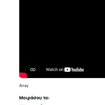
Array
Μοιράσου το: