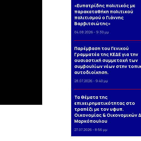
«Ευπατρίδης πολιτικός με
παρακαταθήκη πολιτικού
πολιτισμού ο Γιάννης
Βαρβιτσιώτης»
04.08.2026 - 9:30 μμ
Παρέμβαση του Γενικού
Γραμματέα της ΚΕΔΕ για την
ουσιαστική συμμετοχή των
συμβουλίων νέων στην τοπι
αυτοδιοίκηση.
28.07.2026 - 9:40 μμ
Τα θέματα της
επιχειρηματικότητας στο
τραπέζι με τον υφυπ.
Οικονομίας & Οικονομικών Δ
Μαρκόπουλου
27.07.2026 - 8:56 μμ