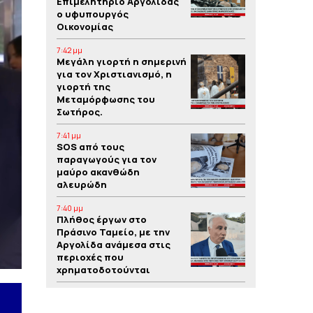
Επιμελητήριο Αργολίδας
ο υφυπουργός
Οικονομίας
7:42 μμ
Μεγάλη γιορτή η σημερινή
για τον Χριστιανισμό, η
γιορτή της
Μεταμόρφωσης του
Σωτήρος.
7:41 μμ
SOS από τους
παραγωγούς για τον
μαύρο ακανθώδη
αλευρώδη
7:40 μμ
Πλήθος έργων στο
Πράσινο Ταμείο, με την
Αργολίδα ανάμεσα στις
περιοχές που
χρηματοδοτούνται
7:39 μμ
Yπόθεση δολοφονίας