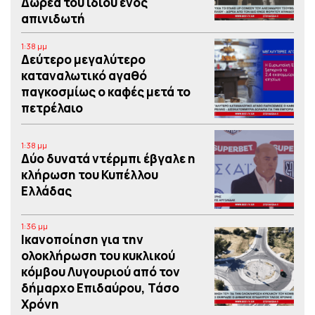
Δωρεά του ιδίου ενός
απινιδωτή
1:38 μμ
Δεύτερο μεγαλύτερο
καταναλωτικό αγαθό
παγκοσμίως ο καφές μετά το
πετρέλαιο
1:38 μμ
Δύο δυνατά ντέρμπι έβγαλε η
κλήρωση του Κυπέλλου
Ελλάδας
1:36 μμ
Iκανοποίηση για την
ολοκλήρωση του κυκλικού
κόμβου Λυγουριού από τον
δήμαρχο Επιδαύρου, Τάσο
Χρόνη