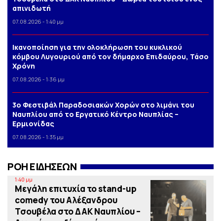
απινιδωτή
07.08.2026 - 1:40 μμ
Iκανοποίηση για την ολοκλήρωση του κυκλικού
κόμβου Λυγουριού από τον δήμαρχο Επιδαύρου, Τάσο
Χρόνη
07.08.2026 - 1:36 μμ
3o Φεστιβάλ Παραδοσιακών Χορών στο λιμάνι του
Ναυπλίου από το Εργατικό Κέντρο Ναυπλίας –
Ερμιονίδας
07.08.2026 - 1:35 μμ
ΡΟΗ ΕΙΔΗΣΕΩΝ
1:40 μμ
Μεγάλη επιτυχία το stand-up
comedy του Αλέξανδρου
Τσουβέλα στο ΔΑΚ Ναυπλίου –