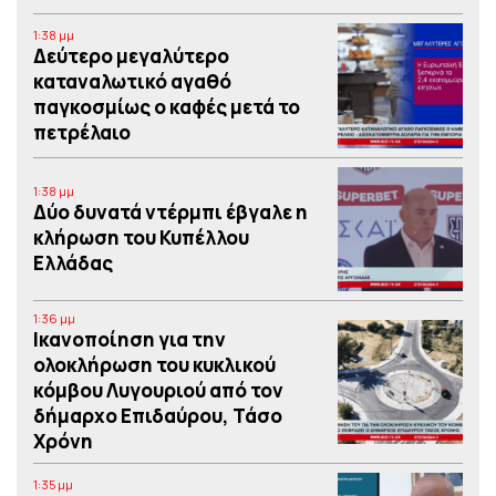
1:38 μμ
Δεύτερο μεγαλύτερο
καταναλωτικό αγαθό
παγκοσμίως ο καφές μετά το
πετρέλαιο
1:38 μμ
Δύο δυνατά ντέρμπι έβγαλε η
κλήρωση του Κυπέλλου
Ελλάδας
1:36 μμ
Iκανοποίηση για την
ολοκλήρωση του κυκλικού
κόμβου Λυγουριού από τον
δήμαρχο Επιδαύρου, Τάσο
Χρόνη
1:35 μμ