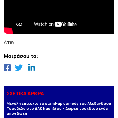
Array
Μοιράσου το:
ΣΧΕΤΙΚΑ ΑΡΘΡΑ
Μεγάλη επιτυχία το stand-up comedy του Αλέξανδρου
Τσουβέλα στο ΔΑΚ Ναυπλίου – Δωρεά του ιδίου ενός
απινιδωτή