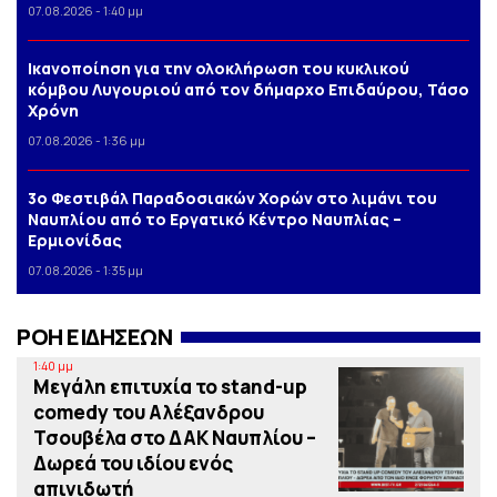
07.08.2026 - 1:40 μμ
Iκανοποίηση για την ολοκλήρωση του κυκλικού
κόμβου Λυγουριού από τον δήμαρχο Επιδαύρου, Τάσο
Χρόνη
07.08.2026 - 1:36 μμ
3o Φεστιβάλ Παραδοσιακών Χορών στο λιμάνι του
Ναυπλίου από το Εργατικό Κέντρο Ναυπλίας –
Ερμιονίδας
07.08.2026 - 1:35 μμ
ΡΟΗ ΕΙΔΗΣΕΩΝ
1:40 μμ
Μεγάλη επιτυχία το stand-up
comedy του Αλέξανδρου
Τσουβέλα στο ΔΑΚ Ναυπλίου –
Δωρεά του ιδίου ενός
απινιδωτή