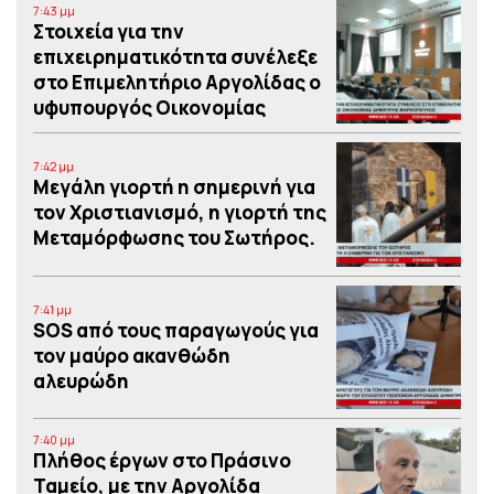
7:43 μμ
Στοιχεία για την
επιχειρηματικότητα συνέλεξε
στο Επιμελητήριο Αργολίδας ο
υφυπουργός Οικονομίας
7:42 μμ
Μεγάλη γιορτή η σημερινή για
τον Χριστιανισμό, η γιορτή της
Μεταμόρφωσης του Σωτήρος.
7:41 μμ
SOS από τους παραγωγούς για
τον μαύρο ακανθώδη
αλευρώδη
7:40 μμ
Πλήθος έργων στο Πράσινο
Ταμείο, με την Αργολίδα