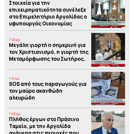
Στοιχεία για την
επιχειρηματικότητα συνέλεξε
στο Επιμελητήριο Αργολίδας ο
υφυπουργός Οικονομίας
7:42 μμ
Μεγάλη γιορτή η σημερινή για
τον Χριστιανισμό, η γιορτή της
Μεταμόρφωσης του Σωτήρος.
7:41 μμ
SOS από τους παραγωγούς για
τον μαύρο ακανθώδη
αλευρώδη
7:40 μμ
Πλήθος έργων στο Πράσινο
Ταμείο, με την Αργολίδα
ανάμεσα στις περιοχές που