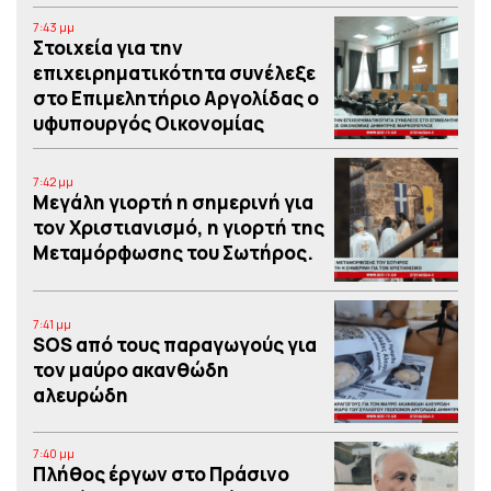
7:43 μμ
Στοιχεία για την
επιχειρηματικότητα συνέλεξε
στο Επιμελητήριο Αργολίδας ο
υφυπουργός Οικονομίας
7:42 μμ
Μεγάλη γιορτή η σημερινή για
τον Χριστιανισμό, η γιορτή της
Μεταμόρφωσης του Σωτήρος.
7:41 μμ
SOS από τους παραγωγούς για
τον μαύρο ακανθώδη
αλευρώδη
7:40 μμ
Πλήθος έργων στο Πράσινο