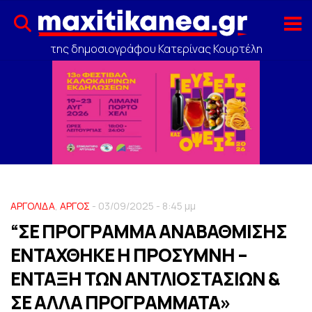
της δημοσιογράφου Κατερίνας Κουρτέλη
ΑΡΓΟΛΙΔΑ
,
ΑΡΓΟΣ
- 03/09/2025 - 8:45 μμ
“ΣΕ ΠΡΟΓΡΑΜΜΑ ΑΝΑΒΑΘΜΙΣΗΣ
ΕΝΤΑΧΘΗΚΕ Η ΠΡΟΣΥΜΝΗ –
ΕΝΤΑΞΗ ΤΩΝ ΑΝΤΛΙΟΣΤΑΣΙΩΝ &
ΣΕ ΑΛΛΑ ΠΡΟΓΡΑΜΜΑΤΑ»