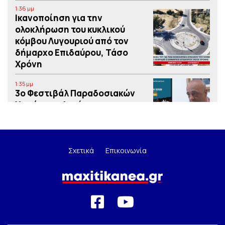
1:36 μμ
Iκανοποίηση για την
ολοκλήρωση του κυκλικού
κόμβου Λυγουριού από τον
δήμαρχο Επιδαύρου, Τάσο
Χρόνη
1:35 μμ
3o Φεστιβάλ Παραδοσιακών
Χορών στο λιμάνι του
Ναυπλίου από το Εργατικό
Κέντρο Ναυπλίας – Ερμιονίδας
1:34 μμ
Σχετικά
Επικοινωνία
“Η αξιοποίηση των
ευρωπαϊκών προγραμμάτων
συμβάλλει στην υλοποίηση
έργων στους δήμους”.
1:34 μμ
Τρία σκούτερ για την