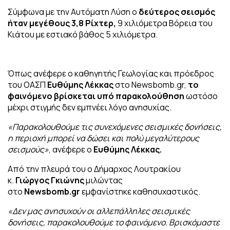
Σύμφωνα με την Αυτόματη Λύση ο
δεύτερος σεισμός
ήταν μεγέθους 3,8 Ρίχτερ,
9 χιλιόμετρα Βόρεια του
Κιάτου με εστιακό βάθος 5 χιλιόμετρα.
Όπως ανέφερε ο καθηγητής Γεωλογίας και πρόεδρος
του ΟΑΣΠ
Ευθύμης Λέκκας
στο Νewsbomb.gr,
το
φαινόμενο βρίσκεται υπό παρακολούθηση
ωστόσο
μέχρι στιγμής δεν εμπνέει λόγο ανησυχίας.
«Παρακολουθούμε τις συνεχόμενες σεισμικές δονήσεις,
η περιοχή μπορεί να δώσει και πολύ μεγαλύτερους
σεισμούς»
, ανέφερε ο
Ευθύμης Λέκκας.
Από την πλευρά του ο Δήμαρχος Λουτρακίου
κ.
Γιώργος Γκιώνης
μιλώντας
στο
Newsbomb.gr
εμφανίστηκε καθησυχαστικός.
«Δεν μας ανησυχούν οι αλλεπάλληλες σεισμικές
δονήσεις, παρακολουθούμε το φαινόμενο. Βρισκόμαστε