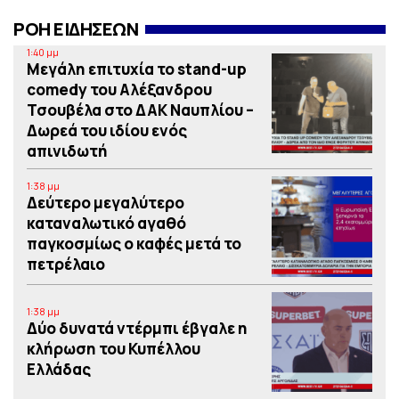
ΡΟΗ ΕΙΔΗΣΕΩΝ
1:40 μμ
Μεγάλη επιτυχία το stand-up
comedy του Αλέξανδρου
Τσουβέλα στο ΔΑΚ Ναυπλίου –
Δωρεά του ιδίου ενός
απινιδωτή
1:38 μμ
Δεύτερο μεγαλύτερο
καταναλωτικό αγαθό
παγκοσμίως ο καφές μετά το
πετρέλαιο
1:38 μμ
Δύο δυνατά ντέρμπι έβγαλε η
κλήρωση του Κυπέλλου
Ελλάδας