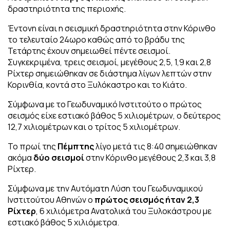
δραστηριότητα της περιοχής.
Έντονη είναι η σεισμική δραστηριότητα στην Κόρινθο
το τελευταίο 24ωρο καθώς από το βράδυ της
Τετάρτης έχουν σημειωθεί πέντε σεισμοί.
Συγκεκριμένα, τρεις σεισμοί, μεγέθους 2,5, 1,9 και 2,8
Ρίχτερ σημειώθηκαν σε διάστημα λίγων λεπτών στην
Κορινθία, κοντά στο Ξυλόκαστρο και το Κιάτο.
Σύμφωνα με το Γεωδυναμικό Ινστιτούτο ο πρώτος
σεισμός είχε εστιακό βάθος 5 χιλιομέτρων, ο δεύτερος
12,7 χιλιομέτρων και ο τρίτος 5 χιλιομέτρων.
Το πρωί της
Πέμπτης
λίγο μετά τις 8:40 σημειώθηκαν
ακόμα
δύο σεισμοί
στην Κόρινθο μεγέθους 2,3 και 3,8
Ρίχτερ.
Σύμφωνα με την Αυτόματη Λύση του Γεωδυναμικού
Ινστιτούτου Αθηνών ο
πρώτος σεισμός ήταν 2,3
Ρίχτερ
, 6 χιλιόμετρα Ανατολικά του Ξυλοκάστρου με
εστιακό βάθος 5 χιλιόμετρα.