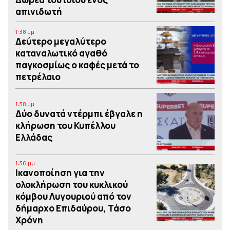
απινιδωτή
1:38 μμ
Δεύτερο μεγαλύτερο
καταναλωτικό αγαθό
παγκοσμίως ο καφές μετά το
πετρέλαιο
1:38 μμ
Δύο δυνατά ντέρμπι έβγαλε η
κλήρωση του Κυπέλλου
Ελλάδας
1:36 μμ
Iκανοποίηση για την
ολοκλήρωση του κυκλικού
κόμβου Λυγουριού από τον
δήμαρχο Επιδαύρου, Τάσο
Χρόνη