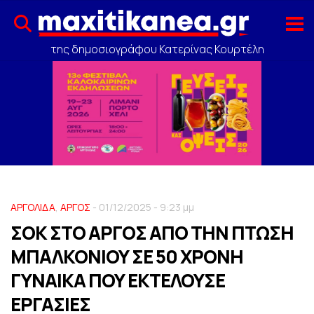
της δημοσιογράφου Κατερίνας Κουρτέλη
ΑΡΓΟΛΙΔΑ
,
ΑΡΓΟΣ
- 01/12/2025 - 9:23 μμ
ΣΟΚ ΣΤO ΑΡΓΟΣ ΑΠΟ ΤΗΝ ΠΤΩΣΗ
ΜΠΑΛΚΟΝΙΟΥ ΣΕ 50 ΧΡΟΝΗ
ΓΥΝΑΙΚΑ ΠΟΥ ΕΚΤΕΛΟΥΣΕ
ΕΡΓΑΣΙΕΣ