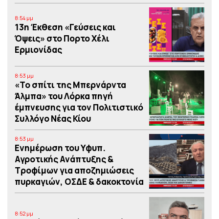
8:54 μμ
13η Έκθεση «Γεύσεις και
Όψεις» στο Πορτο Xέλι
Ερμιονίδας
8:53 μμ
«Το σπίτι της Μπερνάρντα
Άλμπα» του Λόρκα πηγή
έμπνευσης για τον Πολιτιστικό
Συλλόγο Νέας Κίου
8:53 μμ
Eνημέρωση του Υφυπ.
Αγροτικής Ανάπτυξης &
Τροφίμων για αποζημιώσεις
πυρκαγιών, ΟΣΔΕ & δακοκτονία
8:52 μμ