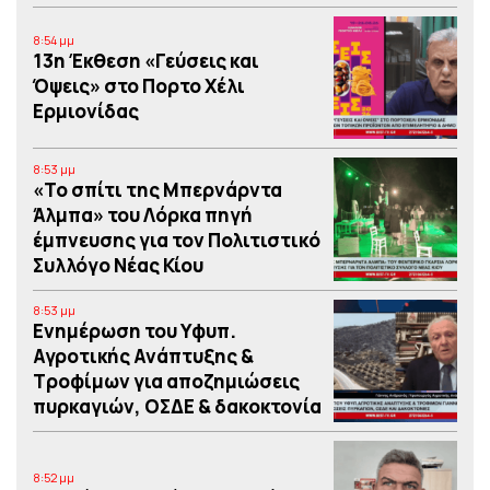
8:54 μμ
13η Έκθεση «Γεύσεις και
Όψεις» στο Πορτο Xέλι
Ερμιονίδας
8:53 μμ
«Το σπίτι της Μπερνάρντα
Άλμπα» του Λόρκα πηγή
έμπνευσης για τον Πολιτιστικό
Συλλόγο Νέας Κίου
8:53 μμ
Eνημέρωση του Υφυπ.
Αγροτικής Ανάπτυξης &
Τροφίμων για αποζημιώσεις
πυρκαγιών, ΟΣΔΕ & δακοκτονία
8:52 μμ