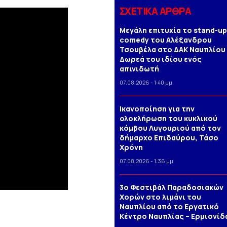
ΣΧΕΤΙΚΑ ΑΡΘΡΑ
Μεγάλη επιτυχία το stand-up
comedy του Αλέξανδρου
Τσουβέλα στο ΔΑΚ Ναυπλίου 
Δωρεά του ιδίου ενός
απινιδωτή
07.08.2026 - 1:40 μμ
Iκανοποίηση για την
ολοκλήρωση του κυκλικού
κόμβου Λυγουριού από τον
δήμαρχο Επιδαύρου, Τάσο
Χρόνη
07.08.2026 - 1:36 μμ
3o Φεστιβάλ Παραδοσιακών
Χορών στο λιμάνι του
Ναυπλίου από το Εργατικό
Κέντρο Ναυπλίας – Ερμιονίδ