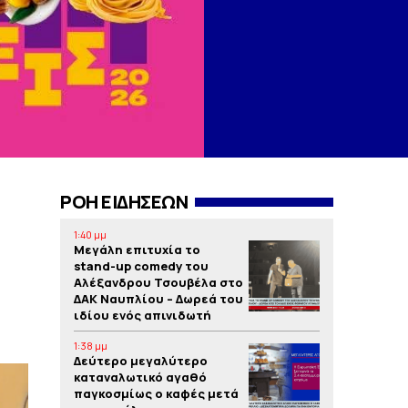
ΡΟΗ ΕΙΔΗΣΕΩΝ
1:40 μμ
Μεγάλη επιτυχία το
stand-up comedy του
Αλέξανδρου Τσουβέλα στο
ΔΑΚ Ναυπλίου – Δωρεά του
ιδίου ενός απινιδωτή
1:38 μμ
Δεύτερο μεγαλύτερο
καταναλωτικό αγαθό
παγκοσμίως ο καφές μετά