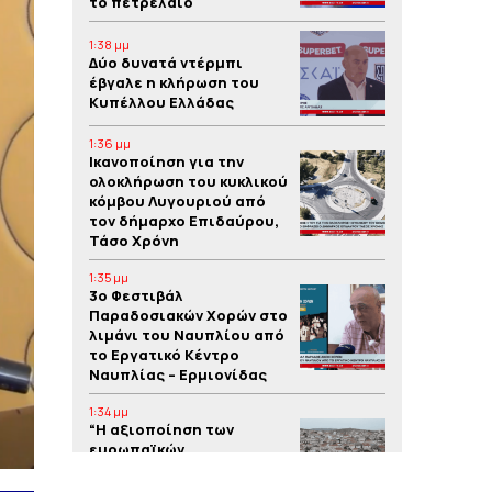
το πετρέλαιο
1:38 μμ
Δύο δυνατά ντέρμπι
έβγαλε η κλήρωση του
Κυπέλλου Ελλάδας
1:36 μμ
Iκανοποίηση για την
ολοκλήρωση του κυκλικού
κόμβου Λυγουριού από
τον δήμαρχο Επιδαύρου,
Τάσο Χρόνη
1:35 μμ
3o Φεστιβάλ
Παραδοσιακών Χορών στο
λιμάνι του Ναυπλίου από
το Εργατικό Κέντρο
Ναυπλίας – Ερμιονίδας
1:34 μμ
“Η αξιοποίηση των
ευρωπαϊκών
προγραμμάτων συμβάλλει
στην υλοποίηση έργων