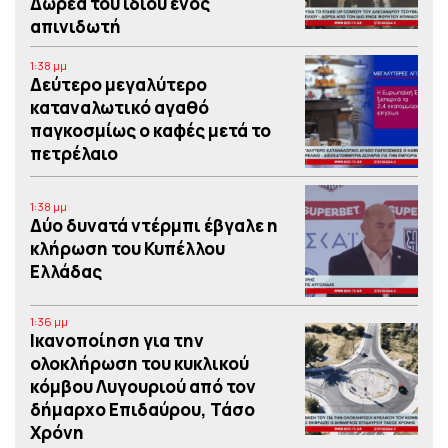
Δωρεά του ιδίου ενός
απινιδωτή
1:38 μμ
Δεύτερο μεγαλύτερο
καταναλωτικό αγαθό
παγκοσμίως ο καφές μετά το
πετρέλαιο
1:38 μμ
Δύο δυνατά ντέρμπι έβγαλε η
κλήρωση του Κυπέλλου
Ελλάδας
1:36 μμ
Iκανοποίηση για την
ολοκλήρωση του κυκλικού
κόμβου Λυγουριού από τον
δήμαρχο Επιδαύρου, Τάσο
Χρόνη