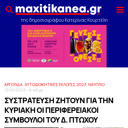
της δημοσιογράφου Κατερίνας Κουρτέλη
ΑΡΓΟΛΙΔΑ
,
ΑΥΤΟΔΙΟΙΚΗΤΙΚΕΣ ΕΚΛΟΓΕΣ 2023
,
ΝΑΥΠΛΙΟ
-
12/10/2023 - 6:48 μμ
ΣΥΣΤΡΑΤΕΥΣΗ ΖΗΤΟΥΝ ΓΙΑ ΤΗΝ
ΚΥΡΙΑΚΗ ΟΙ ΠΕΡΙΦΕΡΕΙΑΚΟΙ
ΣΥΜΒΟΥΛΟΙ TΟΥ Δ. ΠΤΩΧΟΥ