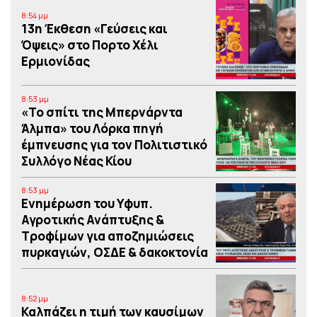
8:54 μμ
13η Έκθεση «Γεύσεις και
Όψεις» στο Πορτο Xέλι
Ερμιονίδας
8:53 μμ
«Το σπίτι της Μπερνάρντα
Άλμπα» του Λόρκα πηγή
έμπνευσης για τον Πολιτιστικό
Συλλόγο Νέας Κίου
8:53 μμ
Eνημέρωση του Υφυπ.
Αγροτικής Ανάπτυξης &
Τροφίμων για αποζημιώσεις
πυρκαγιών, ΟΣΔΕ & δακοκτονία
8:52 μμ
Καλπάζει η τιμή των καυσίμων