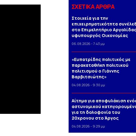
ΣΧΕΤΙΚΑ ΑΡΘΡΑ
Στοιχεία για την
επιχειρηματικότητα συνέλε
στο Επιμελητήριο Αργολίδας
υφυπουργός Οικονομίας
06.08.2026 - 7:43 μμ
«Ευπατρίδης πολιτικός με
παρακαταθήκη πολιτικού
πολιτισμού ο Γιάννης
Βαρβιτσιώτης»
04.08.2026 - 9:30 μμ
Αίτημα για αποφυλάκιση ενό
αστυνομικού κατηγορουμέν
για τη δολοφονία του
20χρονου στο Άργος
04.08.2026 - 9:29 μμ