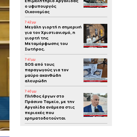
Επιμελητήριο Αργολίδας
ο υφυπουργός
Οικονομίας
7:42 μμ
Μεγάλη γιορτή η σημερινή
για τον Χριστιανισμό, η
γιορτή της
Μεταμόρφωσης του
Σωτήρος.
7:41 μμ
SOS από τους
παραγωγούς για τον
μαύρο ακανθώδη
αλευρώδη
7:40 μμ
Πλήθος έργων στο
Πράσινο Ταμείο, με την
Αργολίδα ανάμεσα στις
περιοχές που
χρηματοδοτούνται
7:39 μμ
Yπόθεση δολοφονίας