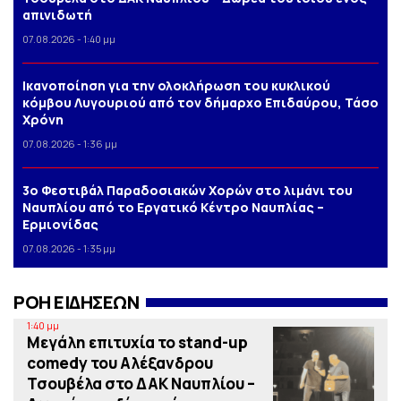
απινιδωτή
07.08.2026 - 1:40 μμ
Iκανοποίηση για την ολοκλήρωση του κυκλικού
κόμβου Λυγουριού από τον δήμαρχο Επιδαύρου, Τάσο
Χρόνη
07.08.2026 - 1:36 μμ
3o Φεστιβάλ Παραδοσιακών Χορών στο λιμάνι του
Ναυπλίου από το Εργατικό Κέντρο Ναυπλίας –
Ερμιονίδας
07.08.2026 - 1:35 μμ
ΡΟΗ ΕΙΔΗΣΕΩΝ
1:40 μμ
Μεγάλη επιτυχία το stand-up
comedy του Αλέξανδρου
Τσουβέλα στο ΔΑΚ Ναυπλίου –