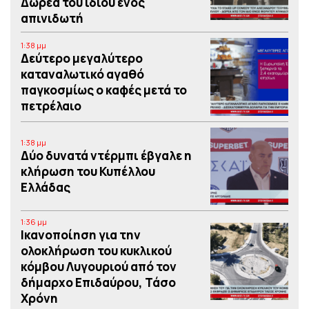
Δωρεά του ιδίου ενός
απινιδωτή
1:38 μμ
Δεύτερο μεγαλύτερο
καταναλωτικό αγαθό
παγκοσμίως ο καφές μετά το
πετρέλαιο
1:38 μμ
Δύο δυνατά ντέρμπι έβγαλε η
κλήρωση του Κυπέλλου
Ελλάδας
1:36 μμ
Iκανοποίηση για την
ολοκλήρωση του κυκλικού
κόμβου Λυγουριού από τον
δήμαρχο Επιδαύρου, Τάσο
Χρόνη