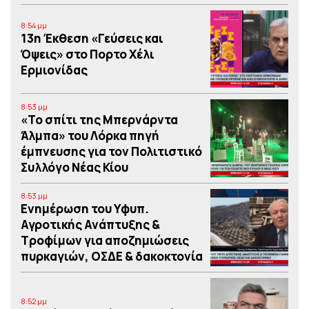
8:54 μμ
13η Έκθεση «Γεύσεις και
Όψεις» στο Πορτο Xέλι
Ερμιονίδας
8:53 μμ
«Το σπίτι της Μπερνάρντα
Άλμπα» του Λόρκα πηγή
έμπνευσης για τον Πολιτιστικό
Συλλόγο Νέας Κίου
8:53 μμ
Eνημέρωση του Υφυπ.
Αγροτικής Ανάπτυξης &
Τροφίμων για αποζημιώσεις
πυρκαγιών, ΟΣΔΕ & δακοκτονία
8:52 μμ