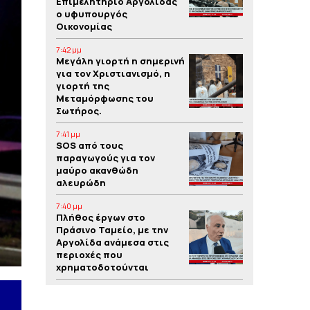
Επιμελητήριο Αργολίδας
ο υφυπουργός
Οικονομίας
7:42 μμ
Μεγάλη γιορτή η σημερινή
για τον Χριστιανισμό, η
γιορτή της
Μεταμόρφωσης του
Σωτήρος.
7:41 μμ
SOS από τους
παραγωγούς για τον
μαύρο ακανθώδη
αλευρώδη
7:40 μμ
Πλήθος έργων στο
Πράσινο Ταμείο, με την
Αργολίδα ανάμεσα στις
περιοχές που
χρηματοδοτούνται
7:39 μμ
Yπόθεση δολοφονίας