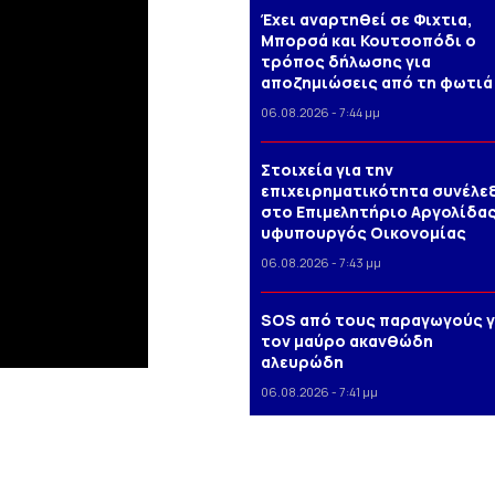
Έχει αναρτηθεί σε Φιχτια,
Μπορσά και Κουτσοπόδι ο
τρόπος δήλωσης για
αποζημιώσεις από τη φωτιά
06.08.2026 - 7:44 μμ
Στοιχεία για την
επιχειρηματικότητα συνέλε
στο Επιμελητήριο Αργολίδας
υφυπουργός Οικονομίας
06.08.2026 - 7:43 μμ
SOS από τους παραγωγούς γ
τον μαύρο ακανθώδη
αλευρώδη
06.08.2026 - 7:41 μμ