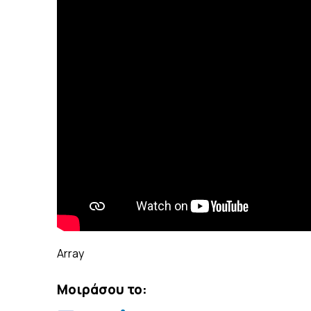
Array
Μοιράσου το: