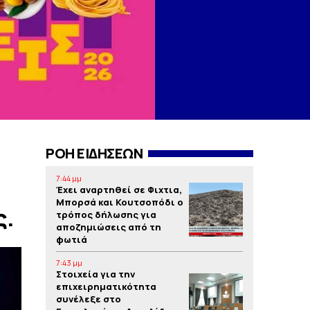
ΡΟΗ ΕΙΔΗΣΕΩΝ
7:44 μμ
Έχει αναρτηθεί σε Φιχτια,
Μπορσά και Κουτσοπόδι ο
ς.
τρόπος δήλωσης για
αποζημιώσεις από τη
φωτιά
7:43 μμ
Στοιχεία για την
επιχειρηματικότητα
συνέλεξε στο