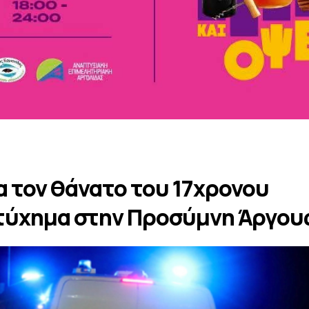
α τον θάνατο του 17χρονου
στύχημα στην Προσύμνη Άργου