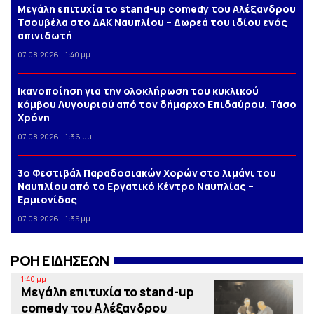
Μεγάλη επιτυχία το stand-up comedy του Αλέξανδρου
Τσουβέλα στο ΔΑΚ Ναυπλίου – Δωρεά του ιδίου ενός
απινιδωτή
07.08.2026 - 1:40 μμ
Iκανοποίηση για την ολοκλήρωση του κυκλικού
κόμβου Λυγουριού από τον δήμαρχο Επιδαύρου, Τάσο
Χρόνη
07.08.2026 - 1:36 μμ
3o Φεστιβάλ Παραδοσιακών Χορών στο λιμάνι του
Ναυπλίου από το Εργατικό Κέντρο Ναυπλίας –
Ερμιονίδας
07.08.2026 - 1:35 μμ
ΡΟΗ ΕΙΔΗΣΕΩΝ
1:40 μμ
Μεγάλη επιτυχία το stand-up
comedy του Αλέξανδρου