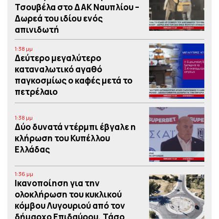
Τσουβέλα στο ΔΑΚ Ναυπλίου –
Δωρεά του ιδίου ενός
απινιδωτή
1:38 μμ
Δεύτερο μεγαλύτερο
καταναλωτικό αγαθό
παγκοσμίως ο καφές μετά το
πετρέλαιο
1:38 μμ
Δύο δυνατά ντέρμπι έβγαλε η
κλήρωση του Κυπέλλου
Ελλάδας
1:36 μμ
Iκανοποίηση για την
ολοκλήρωση του κυκλικού
κόμβου Λυγουριού από τον
δήμαρχο Επιδαύρου, Τάσο