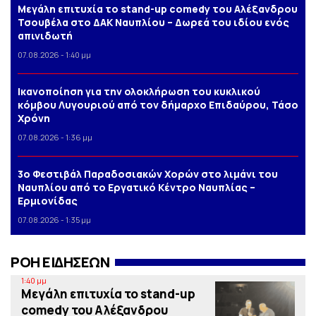
Μεγάλη επιτυχία το stand-up comedy του Αλέξανδρου
Τσουβέλα στο ΔΑΚ Ναυπλίου – Δωρεά του ιδίου ενός
απινιδωτή
07.08.2026 - 1:40 μμ
Iκανοποίηση για την ολοκλήρωση του κυκλικού
κόμβου Λυγουριού από τον δήμαρχο Επιδαύρου, Τάσο
Χρόνη
07.08.2026 - 1:36 μμ
3o Φεστιβάλ Παραδοσιακών Χορών στο λιμάνι του
Ναυπλίου από το Εργατικό Κέντρο Ναυπλίας –
Ερμιονίδας
07.08.2026 - 1:35 μμ
ΡΟΗ ΕΙΔΗΣΕΩΝ
1:40 μμ
Μεγάλη επιτυχία το stand-up
comedy του Αλέξανδρου