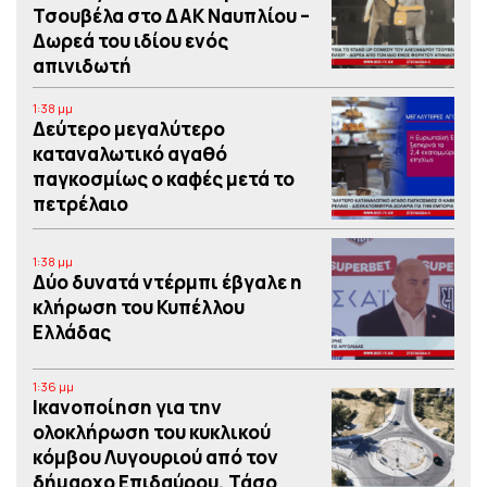
Τσουβέλα στο ΔΑΚ Ναυπλίου –
Δωρεά του ιδίου ενός
απινιδωτή
1:38 μμ
Δεύτερο μεγαλύτερο
καταναλωτικό αγαθό
παγκοσμίως ο καφές μετά το
πετρέλαιο
1:38 μμ
Δύο δυνατά ντέρμπι έβγαλε η
κλήρωση του Κυπέλλου
Ελλάδας
1:36 μμ
Iκανοποίηση για την
ολοκλήρωση του κυκλικού
κόμβου Λυγουριού από τον
δήμαρχο Επιδαύρου, Τάσο